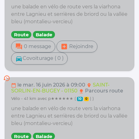
une balade en vélo de route vers la viarhona
entre Lagnieu et serrières de briord ou la vallée
bleu (montalieu-vercieu)
Route
Balade
forum
add_box
0 message
Rejoindre
directions_car
Covoiturage ( 0 )
history
le mar. 16 juin 2026 à 09:00
SAINT-
calendar_today
location_on
SORLIN-EN-BUGEY - 01150
Parcours route
nature
vélo - 41 km avec p★★★★★★ (
| )
10
0
une balade en vélo de route vers la viarhona
entre Lagnieu et serrières de briord ou la vallée
bleu (montalieu-vercieu)
Route
Balade