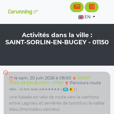
Cookies management panel
sort
Corunning
EN
Activités dans la ville :
SAINT-SORLIN-EN-BUGEY - 01150
history
le sam. 20 juin 2026 à 08:00
SAINT-
calendar_today
location_on
SORLIN-EN-BUGEY - 01150
Parcours route
nature
vélo - 41 km avec p★★★★★★ (
| )
10
0
une balade en vélo de route vers la viarhona
entre Lagnieu et serrières de briord ou la vallée
bleu (montalieu-vercieu)