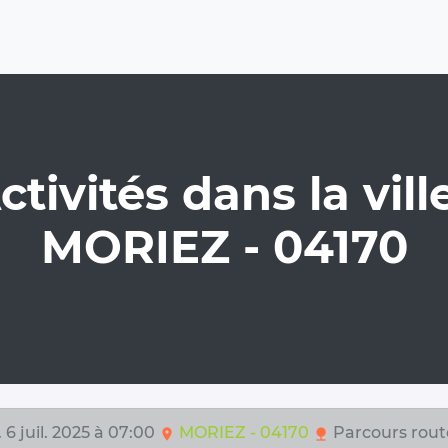
ctivités dans la ville
MORIEZ - 04170
 6 juil. 2025 à 07:00
MORIEZ - 04170
Parcours rout
location_on
nature