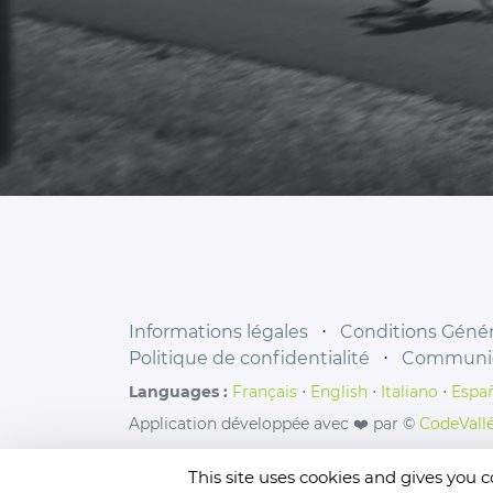
Informations légales
⋅
Conditions Généra
Politique de confidentialité
⋅
Communiq
Languages :
Français
⋅
English
⋅
Italiano
⋅
Espa
Application développée avec ❤️ par ©
CodeVall
This site uses cookies and gives you 