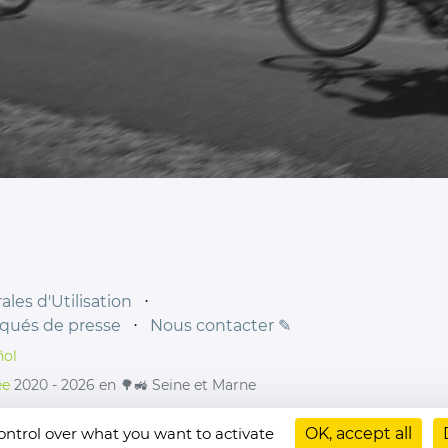
les d'Utilisation
⋅
ués de presse
⋅
Nous contacter ✎
ñol
ée
2020 - 2026 en 🌳🚜 Seine et Marne
control over what you want to activate
OK, accept all