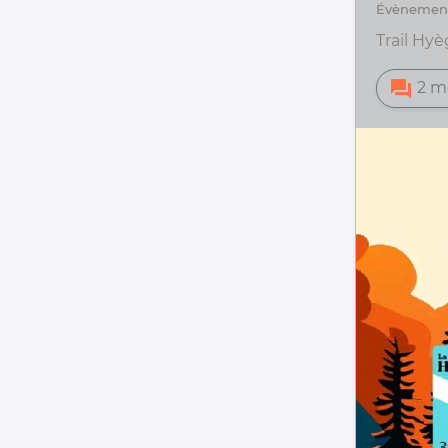
évènemen
Trail Hy
forum
2 m