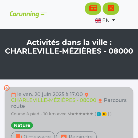
Cookies management panel
sort
Corunning
EN
Activités dans la ville :
CHARLEVILLE-MÉZIÈRES - 08000
history
le ven. 20 juin 2025 à 17:00
calendar_today
location_on
CHARLEVILLE-MÉZIÈRES - 08000
Parcours
nature
route
course à pied - 10 km avec M★★★★★★ (
| )
1
0
Nature
forum
add_box
0 message
Rejoindre