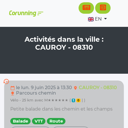
Cookies management panel
sort
Corunning
EN
Activités dans la ville :
CAUROY - 08310
history
le lun. 9 juin 2025 à 13:30
CAUROY - 08310
calendar_today
location_on
Parcours chemin
nature
vélo - 25 km avec M★★★★★★ (
| )
1
0
Petite balade dans les chemin et les champs
Balade
VTT
Route