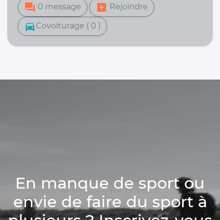
forum
add_box
0 message
Rejoindre
directions_car
Covoiturage ( 0 )
En manque de sport ou
envie de faire du sport à