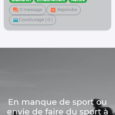
forum
add_box
0 message
Rejoindre
directions_car
Covoiturage ( 0 )
En manque de sport ou
envie de faire du sport à