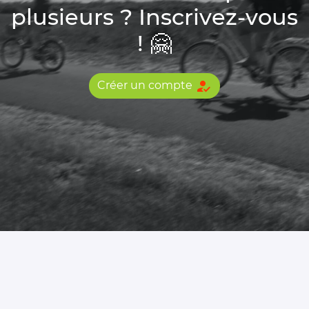
plusieurs ? Inscrivez-vous
! 🤗
how_to_reg
Créer un compte