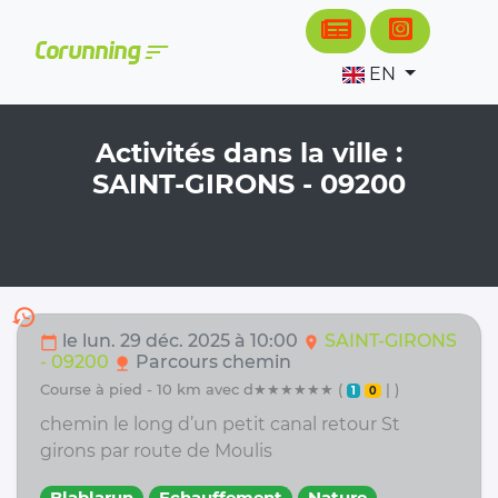
Cookies management panel
sort
Corunning
EN
Activités dans la ville :
SAINT-GIRONS - 09200
history
le lun. 29 déc. 2025 à 10:00
SAINT-GIRONS
calendar_today
location_on
- 09200
Parcours chemin
nature
course à pied - 10 km avec d★★★★★★ (
| )
1
0
chemin le long d’un petit canal retour St
girons par route de Moulis
Blablarun
Echauffement
Nature