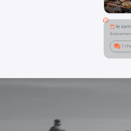
history
le sam.
calendar_today
évènemen
forum
1 m