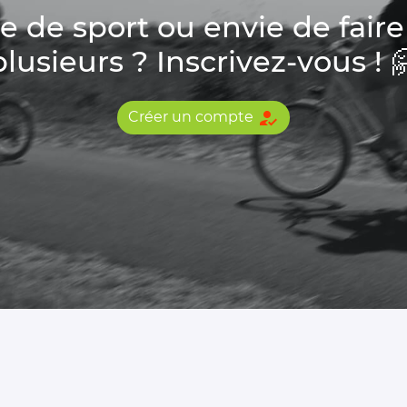
de sport ou envie de faire
plusieurs ? Inscrivez-vous ! 
how_to_reg
Créer un compte