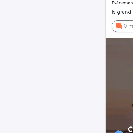
évènemen
le grand
forum
0 m