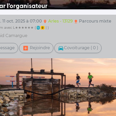
 11 oct. 2025 à 07:00
Arles - 13129
Parcours mixte
location_on
nature
42 km avec L★★★★★★ (
| )
1
0
aid Camargue
add_box
directions_car
essage
Rejoindre
Covoiturage ( 0 )