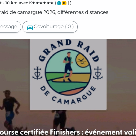
t - 10 km avec K★★★★★★ (
| )
1
0
 raid de camargue 2026, différentes distances
directions_car
essage
Covoiturage ( 0 )