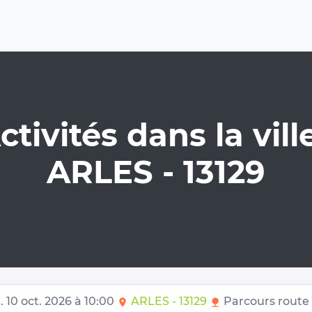
ctivités dans la ville
ARLES - 13129
 10 oct. 2026 à 10:00
ARLES - 13129
Parcours route
location_on
nature