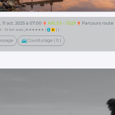
 11 oct. 2025 à 07:00
ARLES - 13129
Parcours route
location_on
nature
t - 10 km avec j★★★★★★ (
| )
1
0
directions_car
essage
Covoiturage ( 0 )