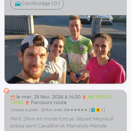
directions_car
Covoiturage ( 0 )
history
le mer. 25 févr. 2026 à 14:30
MEYREUIL -
calendar_today
location_on
13590
Parcours route
nature
course à pied - 23 km avec d★★★★★★ (
| )
1
0
Petit 21km en mode tortue. départ Meyreuil.
prépa semi Cavaillon et Marvejols-Mende