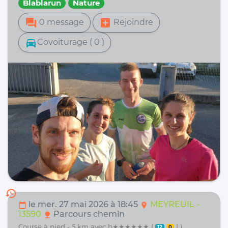
Blablarun
Nature
forum
add_box
0 message
Rejoindre
directions_car
Covoiturage ( 0 )
history
le mer. 27 mai 2026 à 18:45
MEYREUIL -
calendar_today
location_on
13590
Parcours chemin
nature
course à pied - 5 km avec b★★★★★★ (
| )
12
0