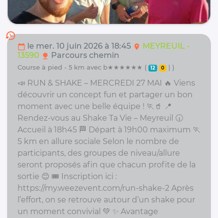
history
le mer. 10 juin 2026 à 18:45
MEYREUIL -
calendar_today
location_on
13590
Parcours chemin
nature
course à pied - 5 km avec b★★★★★★ (
| )
12
0
📣 RUN & SHAKE – MERCREDI 27 MAI 🔥 Viens
découvrir un concept fun et partager un bon
moment avec une belle équipe ! 🏃🥤 📍
Rendez-vous au Shake Ta Vie – Meyreuil 🕡
Accueil à 18h45 🏁 Départ à 19h00 maximum 🏃
5 km en allure sociale Selon le nombre de
participants, des groupes de niveau/allure
seront proposés afin que chacun profite de la
sortie 😊 🎟️ Inscription ici :
https://my.weezevent.com/run-shake-2 Après
l’effort, on se retrouve autour d’un shake pour
un moment convivial 💚 ✨ Avantage