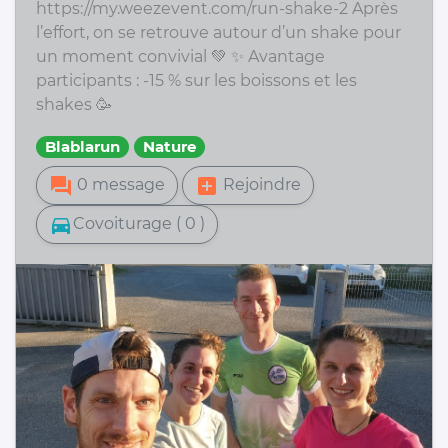
https://my.weezevent.com/run-shake-2 Après
l’effort, on se retrouve autour d’un shake pour
un moment convivial 💚 ✨ Avantage
participants : -15 % sur les boissons et les
shakes 🥳
Blablarun
Nature
forum
add_box
0 message
Rejoindre
directions_car
Covoiturage ( 0 )