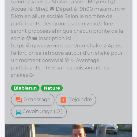
Rendez-vous au Shake Ta Vie – Meyreuil 🕡
Accueil à 18h45 🏁 Départ à 19h00 maximum 🏃
5 km en allure sociale Selon le nombre de
participants, des groupes de niveau/allure
seront proposés afin que chacun profite de la
sortie 😊 🎟️ Inscription ici :
https://my.weezevent.com/run-shake-2 Après
l’effort, on se retrouve autour d’un shake pour
un moment convivial 💚 ✨ Avantage
participants : -15 % sur les boissons et les
shakes 🥳
Blablarun
Nature
forum
add_box
0 message
Rejoindre
directions_car
Covoiturage ( 0 )