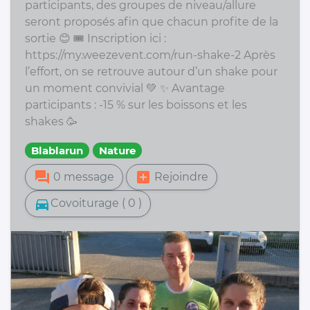
participants, des groupes de niveau/allure
seront proposés afin que chacun profite de la
sortie 😊 🎟️ Inscription ici :
https://my.weezevent.com/run-shake-2 Après
l’effort, on se retrouve autour d’un shake pour
un moment convivial 💚 ✨ Avantage
participants : -15 % sur les boissons et les
shakes 🥳
Blablarun
Nature
forum
add_box
0 message
Rejoindre
directions_car
Covoiturage ( 0 )