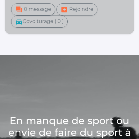
forum
add_box
0 message
Rejoindre
directions_car
Covoiturage ( 0 )
En manque de sport ou
envie de faire du sport à