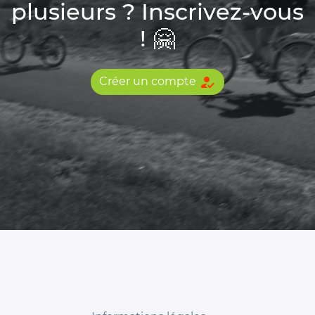
plusieurs ? Inscrivez-vous
! 🤗
how_to_reg
Créer un compte