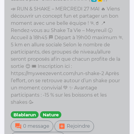
📣 RUN & SHAKE – MERCREDI 27 MAI 🔥 Viens
découvrir un concept fun et partager un bon
moment avec une belle équipe ! 🏃🥤 📍
Rendez-vous au Shake Ta Vie – Meyreuil 🕡
Accueil à 18h45 🏁 Départ à 19h00 maximum 🏃
5 km en allure sociale Selon le nombre de
participants, des groupes de niveau/allure
seront proposés afin que chacun profite de la
sortie 😊 🎟️ Inscription ici :
https://my.weezevent.com/run-shake-2 Après
l’effort, on se retrouve autour d’un shake pour
un moment convivial 💚 ✨ Avantage
participants : -15 % sur les boissons et les
shakes 🥳
Blablarun
Nature
forum
add_box
0 message
Rejoindre