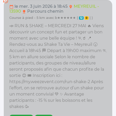
history
le mer. 3 juin 2026 à 18:45
MEYREUIL -
calendar_today
location_on
13590
Parcours chemin
nature
course à pied - 5 km avec b★★★★★★ (
| )
12
0
📣 RUN & SHAKE – MERCREDI 27 MAI 🔥 Viens
découvrir un concept fun et partager un bon
moment avec une belle équipe ! 🏃🥤 📍
Rendez-vous au Shake Ta Vie – Meyreuil 🕡
Accueil à 18h45 🏁 Départ à 19h00 maximum 🏃
5 km en allure sociale Selon le nombre de
participants, des groupes de niveau/allure
seront proposés afin que chacun profite de la
sortie 😊 🎟️ Inscription ici :
https://my.weezevent.com/run-shake-2 Après
l’effort, on se retrouve autour d’un shake pour
un moment convivial 💚 ✨ Avantage
participants : -15 % sur les boissons et les
shakes 🥳