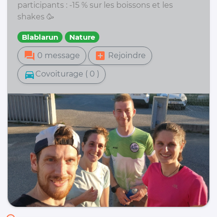
participants : -15 % sur les boissons et les
shakes 🥳
Blablarun
Nature
forum
add_box
0 message
Rejoindre
directions_car
Covoiturage ( 0 )