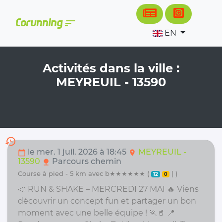
Cookies management panel
sort
Corunning
EN
Activités dans la ville :
MEYREUIL - 13590
history
le mer. 1 juil. 2026 à 18:45
MEYREUIL -
calendar_today
location_on
13590
Parcours chemin
nature
course à pied - 5 km avec b★★★★★★ (
| )
12
0
📣 RUN & SHAKE – MERCREDI 27 MAI 🔥 Viens
découvrir un concept fun et partager un bon
moment avec une belle équipe ! 🏃🥤 📍