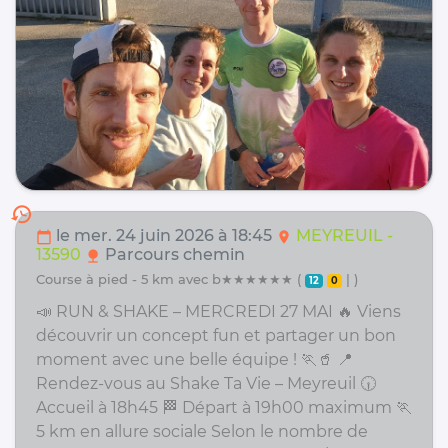
history
le mer. 24 juin 2026 à 18:45
MEYREUIL -
calendar_today
location_on
13590
Parcours chemin
nature
course à pied - 5 km avec b★★★★★★ (
| )
12
0
📣 RUN & SHAKE – MERCREDI 27 MAI 🔥 Viens
découvrir un concept fun et partager un bon
moment avec une belle équipe ! 🏃🥤 📍
Rendez-vous au Shake Ta Vie – Meyreuil 🕡
Accueil à 18h45 🏁 Départ à 19h00 maximum 🏃
5 km en allure sociale Selon le nombre de