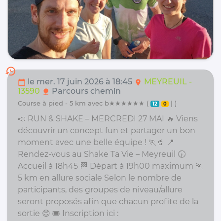
history
le mer. 17 juin 2026 à 18:45
MEYREUIL -
calendar_today
location_on
13590
Parcours chemin
nature
course à pied - 5 km avec b★★★★★★ (
| )
12
0
📣 RUN & SHAKE – MERCREDI 27 MAI 🔥 Viens
découvrir un concept fun et partager un bon
moment avec une belle équipe ! 🏃🥤 📍
Rendez-vous au Shake Ta Vie – Meyreuil 🕡
Accueil à 18h45 🏁 Départ à 19h00 maximum 🏃
5 km en allure sociale Selon le nombre de
participants, des groupes de niveau/allure
seront proposés afin que chacun profite de la
sortie 😊 🎟️ Inscription ici :