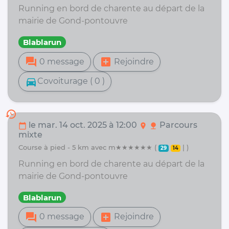
Running en bord de charente au départ de la
mairie de Gond-pontouvre
Blablarun
forum
add_box
0 message
Rejoindre
directions_car
Covoiturage ( 0 )
history
le mar. 14 oct. 2025 à 12:00
Parcours
calendar_today
location_on
nature
mixte
course à pied - 5 km avec m★★★★★★ (
| )
29
14
Running en bord de charente au départ de la
mairie de Gond-pontouvre
Blablarun
forum
add_box
0 message
Rejoindre