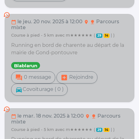
history
le jeu. 20 nov. 2025 à 12:00
Parcours
calendar_today
location_on
nature
mixte
course à pied - 5 km avec m★★★★★★ (
| )
29
14
Running en bord de charente au départ de la
mairie de Gond-pontouvre
Blablarun
forum
add_box
0 message
Rejoindre
directions_car
Covoiturage ( 0 )
history
le mar. 18 nov. 2025 à 12:00
Parcours
calendar_today
location_on
nature
mixte
course à pied - 5 km avec m★★★★★★ (
| )
29
14