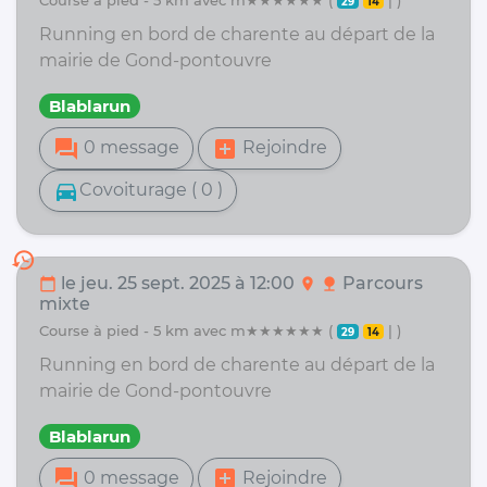
29
14
Running en bord de charente au départ de la
mairie de Gond-pontouvre
Blablarun
forum
add_box
0 message
Rejoindre
directions_car
Covoiturage ( 0 )
history
le jeu. 25 sept. 2025 à 12:00
Parcours
calendar_today
location_on
nature
mixte
course à pied - 5 km avec m★★★★★★ (
| )
29
14
Running en bord de charente au départ de la
mairie de Gond-pontouvre
Blablarun
forum
add_box
0 message
Rejoindre