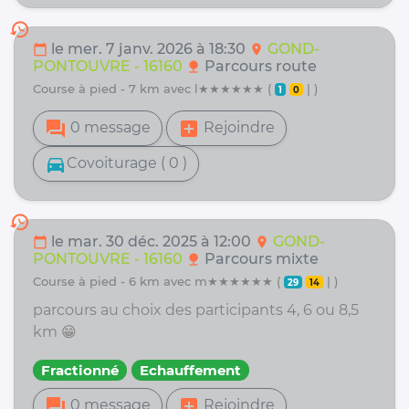
history
le mer. 7 janv. 2026 à 18:30
GOND-
calendar_today
location_on
PONTOUVRE - 16160
Parcours route
nature
course à pied - 7 km avec l★★★★★★ (
| )
1
0
forum
add_box
0 message
Rejoindre
directions_car
Covoiturage ( 0 )
history
le mar. 30 déc. 2025 à 12:00
GOND-
calendar_today
location_on
PONTOUVRE - 16160
Parcours mixte
nature
course à pied - 6 km avec m★★★★★★ (
| )
29
14
parcours au choix des participants 4, 6 ou 8,5
km 😁
Fractionné
Echauffement
forum
add_box
0 message
Rejoindre