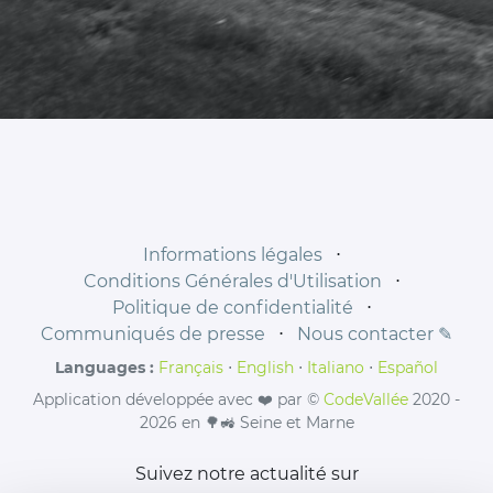
Informations légales
⋅
Conditions Générales d'Utilisation
⋅
Politique de confidentialité
⋅
Communiqués de presse
⋅
Nous contacter ✎
Languages :
Français
⋅
English
⋅
Italiano
⋅
Español
Application développée avec ❤️ par ©
CodeVallée
2020 -
2026 en 🌳🚜 Seine et Marne
Suivez notre actualité sur