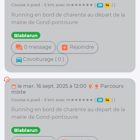
course à pied - 5 km avec m★★★★★★ (
| )
29
14
Running en bord de charente au départ de la
mairie de Gond-pontouvre
Blablarun
forum
add_box
0 message
Rejoindre
directions_car
Covoiturage ( 0 )
history
le mar. 16 sept. 2025 à 12:00
Parcours
calendar_today
location_on
nature
mixte
course à pied - 5 km avec m★★★★★★ (
| )
29
14
Running en bord de charente au départ de la
mairie de Gond-pontouvre
Blablarun