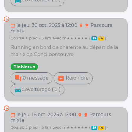
directions_car
history
le jeu. 30 oct. 2025 à 12:00
Parcours
calendar_today
location_on
nature
mixte
course à pied - 5 km avec m★★★★★★ (
| )
29
14
Running en bord de charente au départ de la
mairie de Gond-pontouvre
Blablarun
forum
add_box
0 message
Rejoindre
directions_car
Covoiturage ( 0 )
history
le jeu. 16 oct. 2025 à 12:00
Parcours
calendar_today
location_on
nature
mixte
course à pied - 5 km avec m★★★★★★ (
| )
29
14