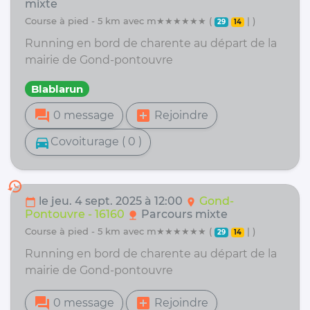
mixte
course à pied - 5 km avec m★★★★★★ (
| )
29
14
Running en bord de charente au départ de la
mairie de Gond-pontouvre
Blablarun
forum
add_box
0 message
Rejoindre
directions_car
Covoiturage ( 0 )
history
le jeu. 4 sept. 2025 à 12:00
Gond-
calendar_today
location_on
Pontouvre - 16160
Parcours mixte
nature
course à pied - 5 km avec m★★★★★★ (
| )
29
14
Running en bord de charente au départ de la
mairie de Gond-pontouvre
forum
add_box
0 message
Rejoindre