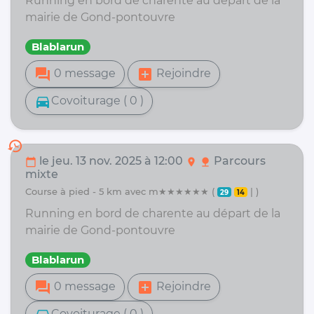
Running en bord de charente au départ de la
mairie de Gond-pontouvre
Blablarun
forum
add_box
0 message
Rejoindre
directions_car
Covoiturage ( 0 )
history
le jeu. 13 nov. 2025 à 12:00
Parcours
calendar_today
location_on
nature
mixte
course à pied - 5 km avec m★★★★★★ (
| )
29
14
Running en bord de charente au départ de la
mairie de Gond-pontouvre
Blablarun
forum
add_box
0 message
Rejoindre
Covoiturage ( 0 )