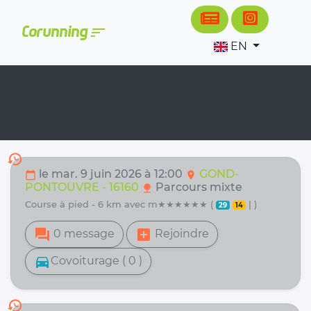
Cookies management panel
sort
Corunning
EN
history
le mar. 9 juin 2026 à 12:00
GOND-
calendar_today
location_on
PONTOUVRE - 16160
Parcours mixte
nature
course à pied - 6 km avec m★★★★★★ (
| )
29
14
forum
add_box
0 message
Rejoindre
directions_car
Covoiturage ( 0 )
history