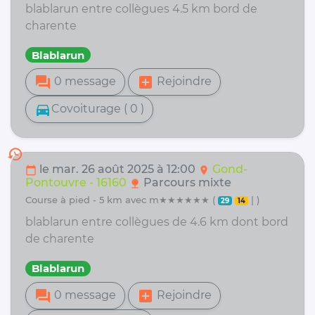
blablarun entre collègues 4.5 km bord de
charente
Blablarun
forum
add_box
0 message
Rejoindre
directions_car
Covoiturage ( 0 )
history
le mar. 26 août 2025 à 12:00
Gond-
calendar_today
location_on
Pontouvre - 16160
Parcours mixte
nature
course à pied - 5 km avec m★★★★★★ (
| )
29
14
blablarun entre collègues de 4.6 km dont bord
de charente
Blablarun
forum
add_box
0 message
Rejoindre