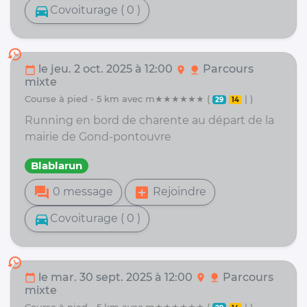
directions_car
Covoiturage ( 0 )
history
le jeu. 2 oct. 2025 à 12:00
Parcours
calendar_today
location_on
nature
mixte
course à pied - 5 km avec m★★★★★★ (
| )
29
14
Running en bord de charente au départ de la
mairie de Gond-pontouvre
Blablarun
forum
add_box
0 message
Rejoindre
directions_car
Covoiturage ( 0 )
history
le mar. 30 sept. 2025 à 12:00
Parcours
calendar_today
location_on
nature
mixte
course à pied - 5 km avec m★★★★★★ (
| )