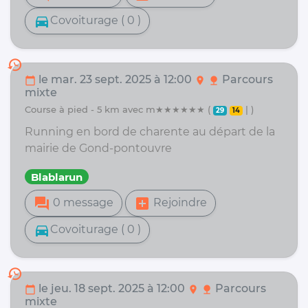
directions_car
Covoiturage ( 0 )
history
le mar. 23 sept. 2025 à 12:00
Parcours
calendar_today
location_on
nature
mixte
course à pied - 5 km avec m★★★★★★ (
| )
29
14
Running en bord de charente au départ de la
mairie de Gond-pontouvre
Blablarun
forum
add_box
0 message
Rejoindre
directions_car
Covoiturage ( 0 )
history
le jeu. 18 sept. 2025 à 12:00
Parcours
calendar_today
location_on
nature
mixte