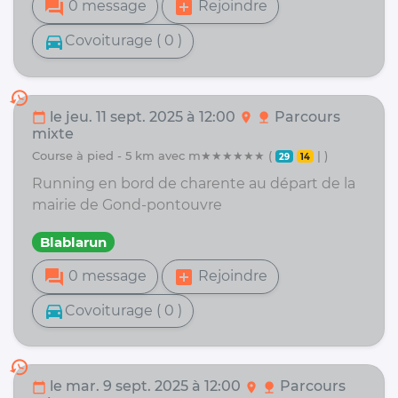
forum
add_box
0 message
Rejoindre
directions_car
Covoiturage ( 0 )
history
le jeu. 11 sept. 2025 à 12:00
Parcours
calendar_today
location_on
nature
mixte
course à pied - 5 km avec m★★★★★★ (
| )
29
14
Running en bord de charente au départ de la
mairie de Gond-pontouvre
Blablarun
forum
add_box
0 message
Rejoindre
directions_car
Covoiturage ( 0 )
history
le mar. 9 sept. 2025 à 12:00
Parcours
calendar_today
location_on
nature