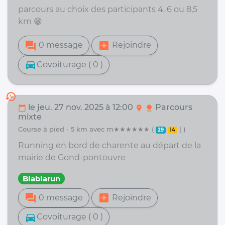
parcours au choix des participants 4, 6 ou 8,5
km 😁
forum
add_box
0 message
Rejoindre
directions_car
Covoiturage ( 0 )
history
le jeu. 27 nov. 2025 à 12:00
Parcours
calendar_today
location_on
nature
mixte
course à pied - 5 km avec m★★★★★★ (
| )
29
14
Running en bord de charente au départ de la
mairie de Gond-pontouvre
Blablarun
forum
add_box
0 message
Rejoindre
directions_car
Covoiturage ( 0 )