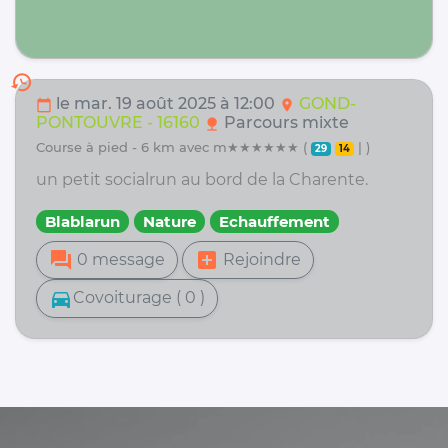
history
le mar. 19 août 2025 à 12:00
GOND-
calendar_today
location_on
PONTOUVRE - 16160
Parcours mixte
nature
course à pied - 6 km avec m★★★★★★ (
| )
29
14
un petit socialrun au bord de la Charente.
Blablarun
Nature
Echauffement
forum
add_box
0 message
Rejoindre
directions_car
Covoiturage ( 0 )