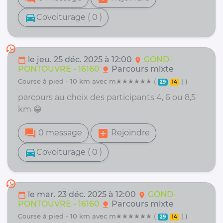
directions_car
Covoiturage ( 0 )
history
le jeu. 25 déc. 2025 à 12:00
GOND-
calendar_today
location_on
PONTOUVRE - 16160
Parcours mixte
nature
course à pied - 10 km avec m★★★★★★ (
| )
29
14
parcours au choix des participants 4, 6 ou 8,5
km 😁
forum
add_box
0 message
Rejoindre
directions_car
Covoiturage ( 0 )
history
le mar. 23 déc. 2025 à 12:00
GOND-
calendar_today
location_on
PONTOUVRE - 16160
Parcours mixte
nature
course à pied - 10 km avec m★★★★★★ (
| )
29
14