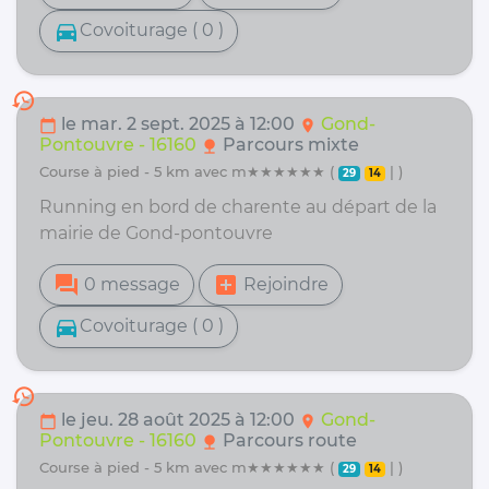
directions_car
Covoiturage ( 0 )
history
le mar. 2 sept. 2025 à 12:00
Gond-
calendar_today
location_on
Pontouvre - 16160
Parcours mixte
nature
course à pied - 5 km avec m★★★★★★ (
| )
29
14
Running en bord de charente au départ de la
mairie de Gond-pontouvre
forum
add_box
0 message
Rejoindre
directions_car
Covoiturage ( 0 )
history
le jeu. 28 août 2025 à 12:00
Gond-
calendar_today
location_on
Pontouvre - 16160
Parcours route
nature
course à pied - 5 km avec m★★★★★★ (
| )
29
14