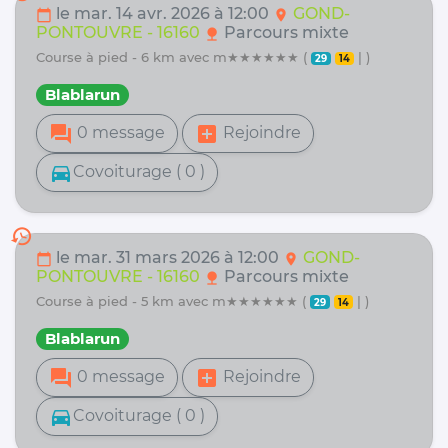
le mar. 14 avr. 2026 à 12:00
GOND-
calendar_today
location_on
PONTOUVRE - 16160
Parcours mixte
nature
course à pied - 6 km avec m★★★★★★ (
| )
29
14
Blablarun
forum
add_box
0 message
Rejoindre
directions_car
Covoiturage ( 0 )
history
le mar. 31 mars 2026 à 12:00
GOND-
calendar_today
location_on
PONTOUVRE - 16160
Parcours mixte
nature
course à pied - 5 km avec m★★★★★★ (
| )
29
14
Blablarun
forum
add_box
0 message
Rejoindre
directions_car
Covoiturage ( 0 )