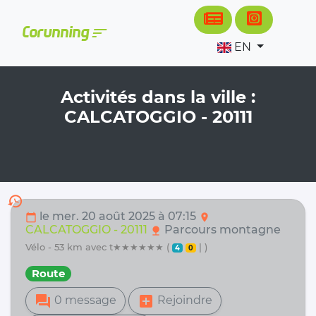
Cookies management panel
sort
Corunning
EN
Activités dans la ville :
CALCATOGGIO - 20111
history
le mer. 20 août 2025 à 07:15
calendar_today
location_on
CALCATOGGIO - 20111
Parcours montagne
nature
vélo - 53 km avec t★★★★★★ (
| )
4
0
Route
forum
add_box
0 message
Rejoindre