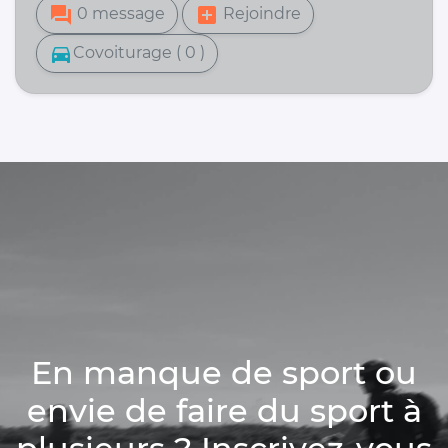
forum
add_box
0 message
Rejoindre
directions_car
Covoiturage ( 0 )
En manque de sport ou
envie de faire du sport à