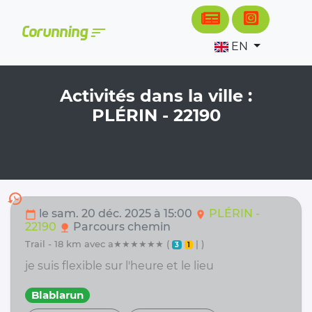
Cookies management panel
sort
Corunning
EN
Activités dans la ville :
PLÉRIN - 22190
history
le sam. 20 déc. 2025 à 15:00
PLÉRIN -
calendar_today
location_on
22190
Parcours chemin
nature
trail - 18 km avec a★★★★★★ (
| )
3
1
je suis flexible sur l'heure et le lieu
Blablarun