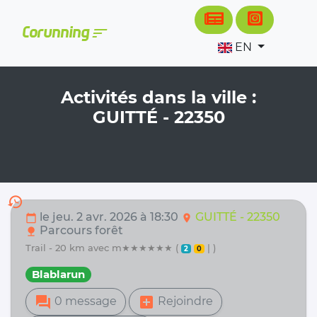
Cookies management panel
sort
Corunning
EN
Activités dans la ville :
GUITTÉ - 22350
history
le jeu. 2 avr. 2026 à 18:30
GUITTÉ - 22350
calendar_today
location_on
Parcours forêt
nature
trail - 20 km avec m★★★★★★ (
| )
2
0
Blablarun
forum
add_box
0 message
Rejoindre