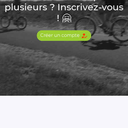
plusieurs ? Inscrivez-vous
! 🤗
how_to_reg
Créer un compte