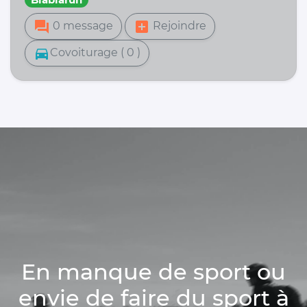
forum
add_box
0 message
Rejoindre
directions_car
Covoiturage ( 0 )
En manque de sport ou
envie de faire du sport à