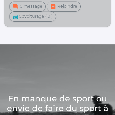
forum
add_box
0 message
Rejoindre
directions_car
Covoiturage ( 0 )
En manque de sport ou
envie de faire du sport à