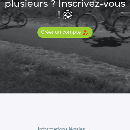
plusieurs ? Inscrivez-vous
! 🤗
how_to_reg
Créer un compte
Informations légales
⋅