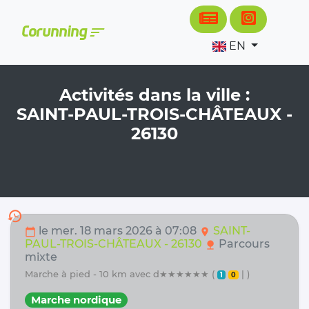
Cookies management panel
sort
Corunning
EN
Activités dans la ville :
SAINT-PAUL-TROIS-CHÂTEAUX -
26130
history
le mer. 18 mars 2026 à 07:08
SAINT-
calendar_today
location_on
PAUL-TROIS-CHÂTEAUX - 26130
Parcours
nature
mixte
marche à pied - 10 km avec d★★★★★★ (
| )
1
0
Marche nordique