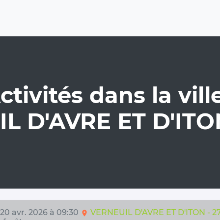
ctivités dans la ville
L D'AVRE ET D'ITON
 20 avr. 2026 à 09:30
VERNEUIL D'AVRE ET D'ITON - 2
location_on