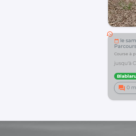
history
le sam.
calendar_today
Parcour
course à
jusqu'à C
Blablar
forum
0 m