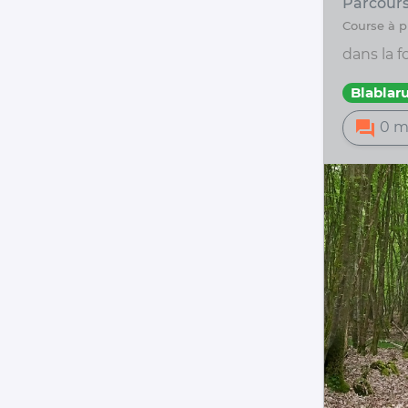
Parcours
course à
dans la f
Blablar
forum
0 m