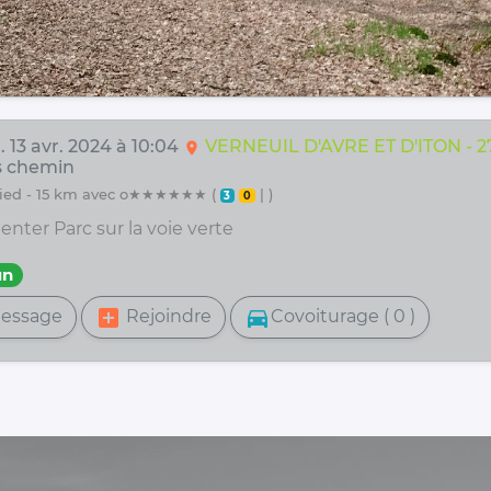
 13 avr. 2024 à 10:04
VERNEUIL D'AVRE ET D'ITON - 2
location_on
s chemin
 pied - 15 km avec o★★★★★★ (
| )
3
0
enter Parc sur la voie verte
un
add_box
directions_car
essage
Rejoindre
Covoiturage ( 0 )