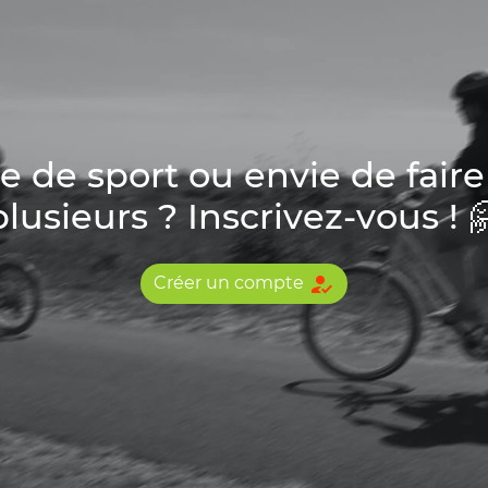
de sport ou envie de faire
plusieurs ? Inscrivez-vous ! 
how_to_reg
Créer un compte