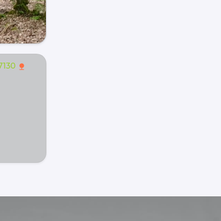
7130
nature