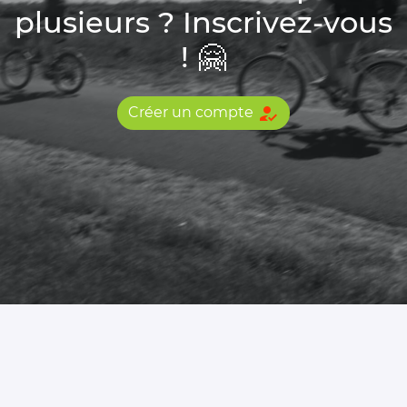
plusieurs ? Inscrivez-vous
! 🤗
how_to_reg
Créer un compte