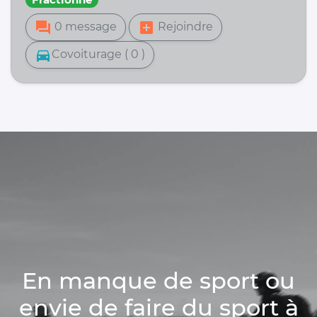
forum
add_box
0 message
Rejoindre
directions_car
Covoiturage ( 0 )
En manque de sport ou
envie de faire du sport à