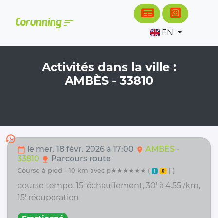
Cookies management panel
sort
Corunning
EN
Activités dans la ville :
AMBÈS - 33810
history
le mer. 18 févr. 2026 à 17:00
AMBÈS -
calendar_today
location_on
33810
Parcours route
nature
course à pied - 10 km avec p★★★★★★ (
| )
1
0
course tempo. 15' échauffement, 30' à 4.55 /km,
15' récupération
Fractionné