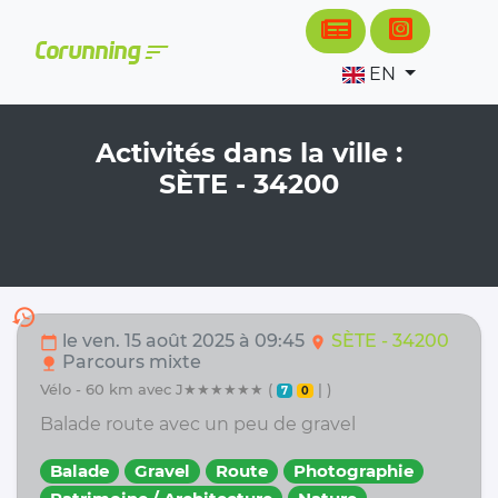
Cookies management panel
sort
Corunning
EN
Activités dans la ville :
SÈTE - 34200
history
le ven. 15 août 2025 à 09:45
SÈTE - 34200
calendar_today
location_on
Parcours mixte
nature
vélo - 60 km avec J★★★★★★ (
| )
7
0
Balade route avec un peu de gravel
Balade
Gravel
Route
Photographie