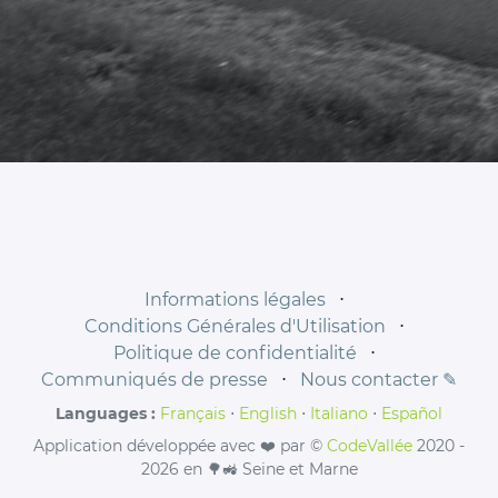
Informations légales
⋅
Conditions Générales d'Utilisation
⋅
Politique de confidentialité
⋅
Communiqués de presse
⋅
Nous contacter ✎
Languages :
Français
⋅
English
⋅
Italiano
⋅
Español
Application développée avec ❤️ par ©
CodeVallée
2020 -
2026 en 🌳🚜 Seine et Marne