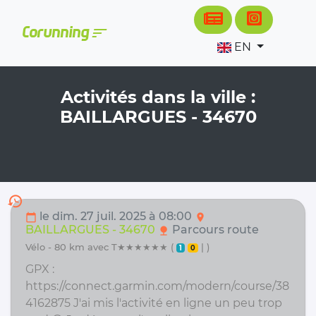
Cookies management panel
sort
Corunning
EN
Activités dans la ville :
BAILLARGUES - 34670
history
le dim. 27 juil. 2025 à 08:00
calendar_today
location_on
BAILLARGUES - 34670
Parcours route
nature
vélo - 80 km avec T★★★★★★ (
| )
1
0
GPX :
https://connect.garmin.com/modern/course/38
4162875 J'ai mis l'activité en ligne un peu trop