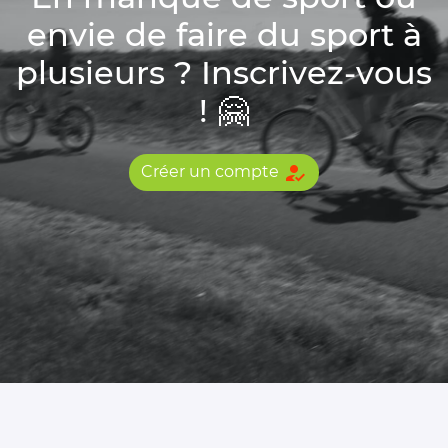
envie de faire du sport à
plusieurs ? Inscrivez-vous
! 🤗
how_to_reg
Créer un compte