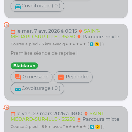
directions_car
Covoiturage ( 0 )
history
le mar. 7 avr. 2026 à 06:15
SAINT-
calendar_today
location_on
MÉDARD-SUR-ILLE - 35250
Parcours mixte
nature
course à pied - 5 km avec g★★★★★★ (
| )
1
0
Première séance de reprise !
Blablarun
forum
add_box
0 message
Rejoindre
directions_car
Covoiturage ( 0 )
history
le ven. 27 mars 2026 à 18:00
SAINT-
calendar_today
location_on
MÉDARD-SUR-ILLE - 35250
Parcours mixte
nature
course à pied - 8 km avec T★★★★★★ (
| )
4
0