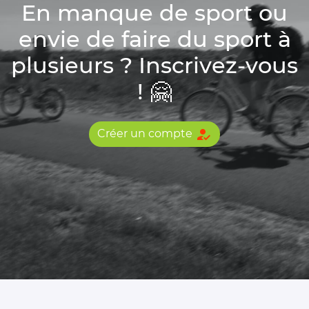
En manque de sport ou
envie de faire du sport à
plusieurs ? Inscrivez-vous
! 🤗
how_to_reg
Créer un compte