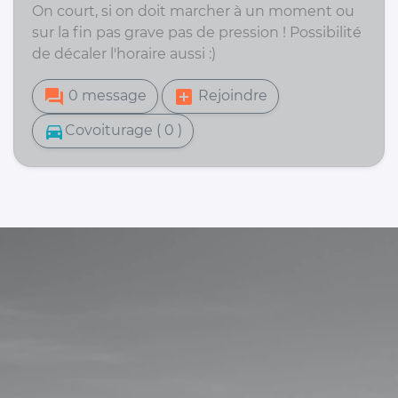
On court, si on doit marcher à un moment ou
sur la fin pas grave pas de pression ! Possibilité
de décaler l'horaire aussi :)
forum
add_box
0 message
Rejoindre
directions_car
Covoiturage ( 0 )