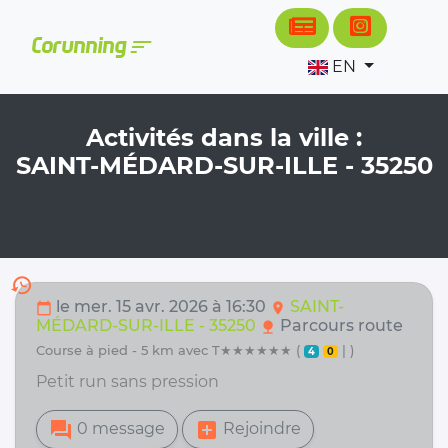
Cookies management panel
sort
Corunning
EN
Activités dans la ville :
SAINT-MÉDARD-SUR-ILLE - 35250
history
le mer. 15 avr. 2026 à 16:30
SAINT-
calendar_today
location_on
MÉDARD-SUR-ILLE - 35250
Parcours route
nature
course à pied - 5 km avec T★★★★★★ (
| )
4
0
Petit run sans pression
forum
add_box
0 message
Rejoindre