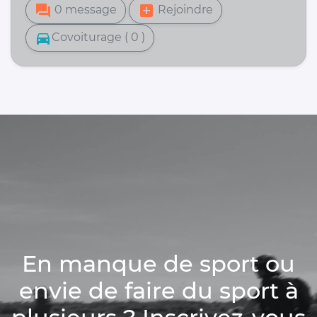
forum
add_box
0 message
Rejoindre
directions_car
Covoiturage ( 0 )
En manque de sport ou
envie de faire du sport à