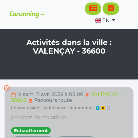
Cookies management panel
sort
Corunning
EN
Activités dans la ville :
VALENÇAY - 36600
history
le sam. 11 avr. 2026 à 08:00
VALENÇAY -
calendar_today
location_on
36600
Parcours route
nature
course à pied - 10 km avec F★★★★★★ (
| )
1
0
préparation marathon
Echauffement