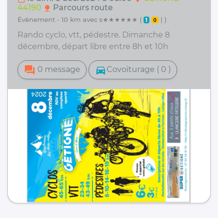
44190
Parcours route
nature
évènement - 10 km avec s★★★★★★ (
| )
1
0
Rando cyclo, vtt, pédestre. Dimanche 8
décembre, départ libre entre 8h et 10h
forum
directions_car
0 message
Covoiturage ( 0 )