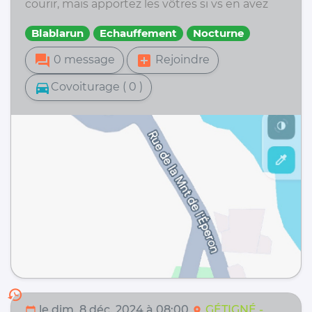
courir, mais apportez les vôtres si vs en avez
Blablarun
Echauffement
Nocturne
forum
add_box
0 message
Rejoindre
directions_car
Covoiturage ( 0 )
history
le dim. 8 déc. 2024 à 08:00
GÉTIGNÉ -
calendar_today
location_on