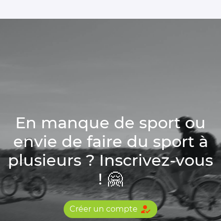
En manque de sport ou
envie de faire du sport à
plusieurs ? Inscrivez-vous
! 🤗
how_to_reg
Créer un compte