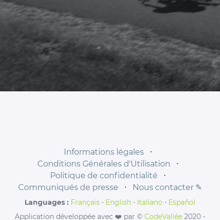
Informations légales
⋅
Conditions Générales d'Utilisation
⋅
Politique de confidentialité
⋅
Communiqués de presse
⋅
Nous contacter ✎
Languages :
Français
⋅
English
⋅
Italiano
⋅
Español
Application développée avec ❤️ par ©
CodeVallée
2020 -