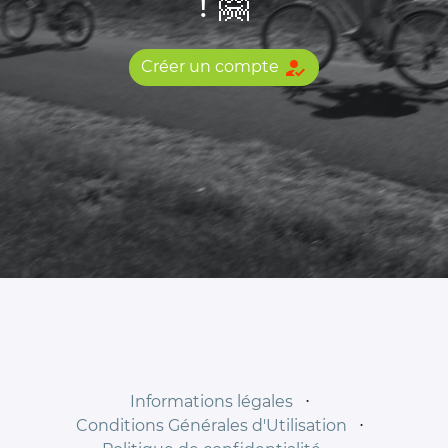
! 🤗
how_to_reg
Créer un compte
Informations légales
⋅
Conditions Générales d'Utilisation
⋅