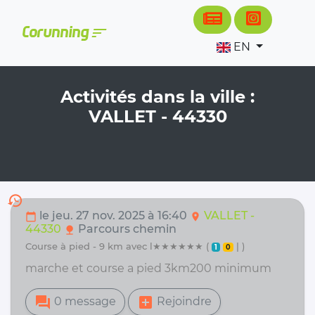
Cookies management panel
sort
Corunning
EN
Activités dans la ville :
VALLET - 44330
history
le jeu. 27 nov. 2025 à 16:40
VALLET -
calendar_today
location_on
44330
Parcours chemin
nature
course à pied - 9 km avec l★★★★★★ (
| )
1
0
marche et course a pied 3km200 minimum
forum
add_box
0 message
Rejoindre