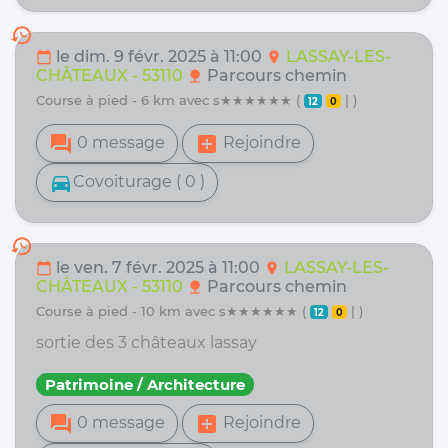
history
le dim. 9 févr. 2025 à 11:00
LASSAY-LES-
calendar_today
location_on
CHÂTEAUX - 53110
Parcours chemin
nature
course à pied - 6 km avec s★★★★★★ (
| )
12
0
forum
add_box
0 message
Rejoindre
directions_car
Covoiturage ( 0 )
history
le ven. 7 févr. 2025 à 11:00
LASSAY-LES-
calendar_today
location_on
CHÂTEAUX - 53110
Parcours chemin
nature
course à pied - 10 km avec s★★★★★★ (
| )
12
0
sortie des 3 châteaux lassay
Patrimoine / Architecture
forum
add_box
0 message
Rejoindre