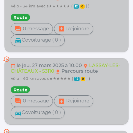
vélo - 34 km avec s★★★★★★ (
| )
12
0
Route
forum
add_box
0 message
Rejoindre
directions_car
Covoiturage ( 0 )
history
le jeu. 27 mars 2025 à 10:00
LASSAY-LES-
calendar_today
location_on
CHÂTEAUX - 53110
Parcours route
nature
vélo - 40 km avec s★★★★★★ (
| )
12
0
Route
forum
add_box
0 message
Rejoindre
directions_car
Covoiturage ( 0 )
history