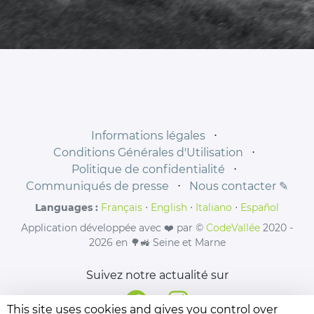
Informations légales
⋅
Conditions Générales d'Utilisation
⋅
Politique de confidentialité
⋅
Communiqués de presse
⋅
Nous contacter ✎
Languages :
Français
⋅
English
⋅
Italiano
⋅
Español
Application développée avec ❤️ par ©
CodeVallée
2020 -
2026 en 🌳🚜 Seine et Marne
Suivez notre actualité sur
This site uses cookies and gives you control over