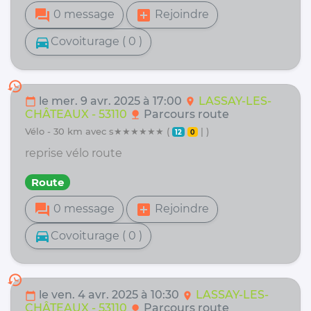
forum
add_box
0 message
Rejoindre
directions_car
Covoiturage ( 0 )
history
le mer. 9 avr. 2025 à 17:00
LASSAY-LES-
calendar_today
location_on
CHÂTEAUX - 53110
Parcours route
nature
vélo - 30 km avec s★★★★★★ (
| )
12
0
reprise vélo route
Route
forum
add_box
0 message
Rejoindre
directions_car
Covoiturage ( 0 )
history
le ven. 4 avr. 2025 à 10:30
LASSAY-LES-
calendar_today
location_on
CHÂTEAUX - 53110
Parcours route
nature