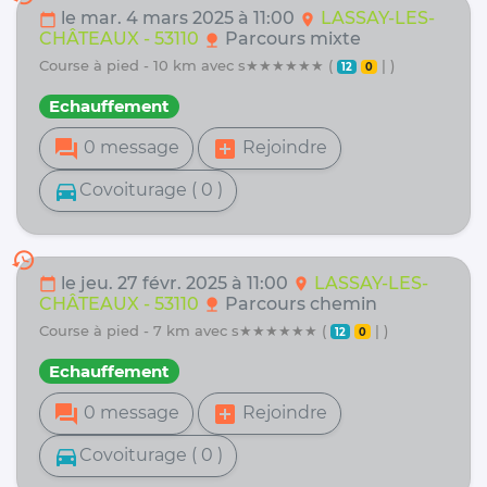
le mar. 4 mars 2025 à 11:00
LASSAY-LES-
calendar_today
location_on
CHÂTEAUX - 53110
Parcours mixte
nature
course à pied - 10 km avec s★★★★★★ (
| )
12
0
Echauffement
forum
add_box
0 message
Rejoindre
directions_car
Covoiturage ( 0 )
history
le jeu. 27 févr. 2025 à 11:00
LASSAY-LES-
calendar_today
location_on
CHÂTEAUX - 53110
Parcours chemin
nature
course à pied - 7 km avec s★★★★★★ (
| )
12
0
Echauffement
forum
add_box
0 message
Rejoindre
directions_car
Covoiturage ( 0 )