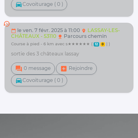
directions_car
Covoiturage ( 0 )
history
le ven. 7 févr. 2025 à 11:00
LASSAY-LES-
calendar_today
location_on
CHÂTEAUX - 53110
Parcours chemin
nature
course à pied - 6 km avec s★★★★★★ (
| )
12
0
sortie des 3 châteaux lassay
forum
add_box
0 message
Rejoindre
directions_car
Covoiturage ( 0 )