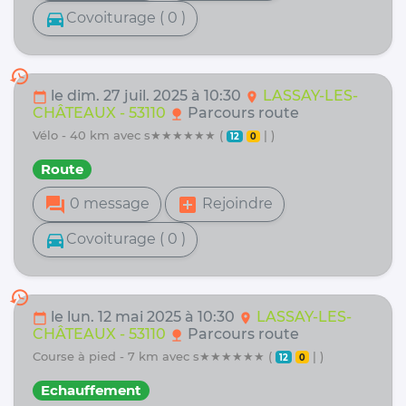
directions_car
Covoiturage ( 0 )
history
le dim. 27 juil. 2025 à 10:30
LASSAY-LES-
calendar_today
location_on
CHÂTEAUX - 53110
Parcours route
nature
vélo - 40 km avec s★★★★★★ (
| )
12
0
Route
forum
add_box
0 message
Rejoindre
directions_car
Covoiturage ( 0 )
history
le lun. 12 mai 2025 à 10:30
LASSAY-LES-
calendar_today
location_on
CHÂTEAUX - 53110
Parcours route
nature
course à pied - 7 km avec s★★★★★★ (
| )
12
0
Echauffement