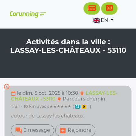
Cookies management panel
sort
Corunning
EN
Activités dans la ville :
LASSAY-LES-CHÂTEAUX - 53110
history
le dim. 5 oct. 2025 à 10:30
LASSAY-LES-
calendar_today
location_on
CHÂTEAUX - 53110
Parcours chemin
nature
trail - 10 km avec s★★★★★★ (
| )
12
0
autour de Lassay les châteaux
forum
add_box
0 message
Rejoindre