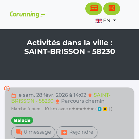
Cookies management panel
sort
Corunning
EN
Activités dans la ville :
SAINT-BRISSON - 58230
history
le sam. 28 févr. 2026 à 14:02
SAINT-
calendar_today
location_on
BRISSON - 58230
Parcours chemin
nature
marche à pied - 10 km avec d★★★★★★ (
| )
1
0
Balade
forum
add_box
0 message
Rejoindre