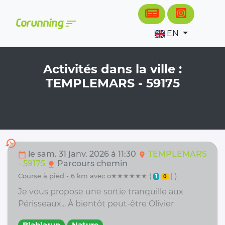
Cookies management panel
sort
Corunning
EN
Activités dans la ville :
TEMPLEMARS - 59175
history
le sam. 31 janv. 2026 à 11:30
TEMPLEMARS
calendar_today
location_on
- 59175
Parcours chemin
nature
course à pied - 6 km avec o★★★★★★ (
| )
1
0
Je vous propose une sortie tranquille aux
Périsseaux... À bientôt peut-être Olivier
Blablarun
Nature