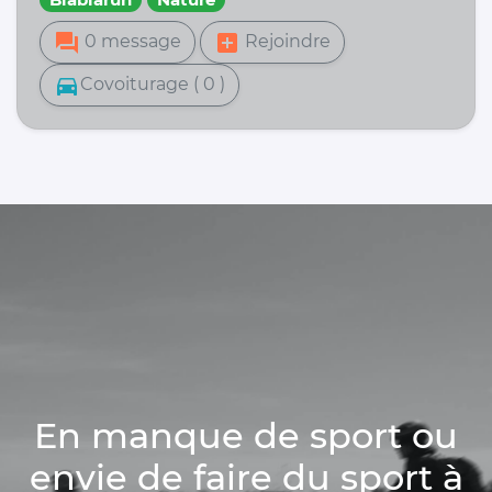
forum
add_box
0 message
Rejoindre
directions_car
Covoiturage ( 0 )
En manque de sport ou
envie de faire du sport à