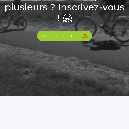
plusieurs ? Inscrivez-vous
! 🤗
how_to_reg
Créer un compte