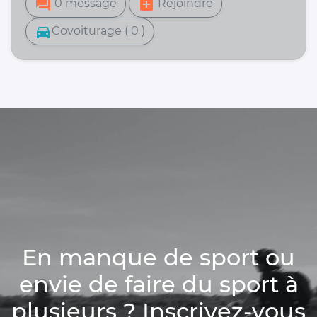
forum
add_box
0 message
Rejoindre
directions_car
Covoiturage ( 0 )
En manque de sport ou
envie de faire du sport à
plusieurs ? Inscrivez-vous