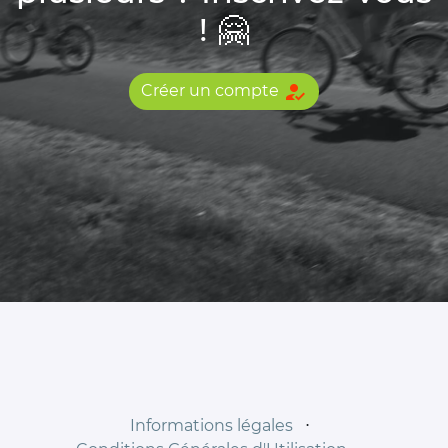
! 🤗
how_to_reg
Créer un compte
Informations légales
⋅