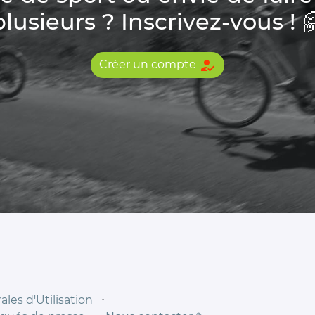
plusieurs ? Inscrivez-vous ! 
how_to_reg
Créer un compte
les d'Utilisation
⋅