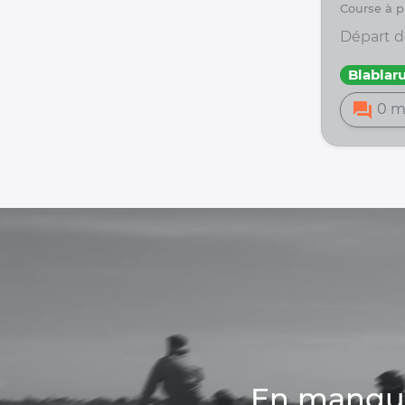
course à
Départ d
Blablar
forum
0 m
En manque 