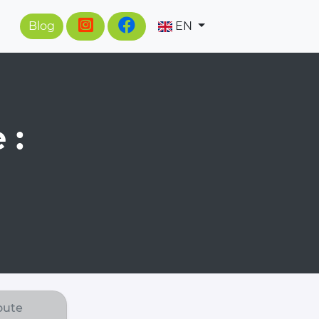
Blog
EN
 :
oute