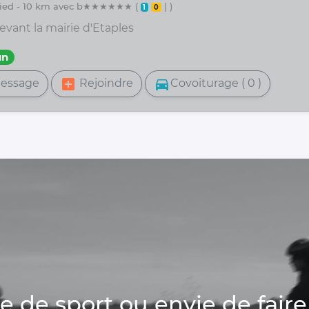
 pied - 10 km avec b★★★★★★ (
| )
1
0
evant la mairie d'Etaples
un
add_box
directions_car
essage
Rejoindre
Covoiturage ( 0 )
de sport ou envie de faire