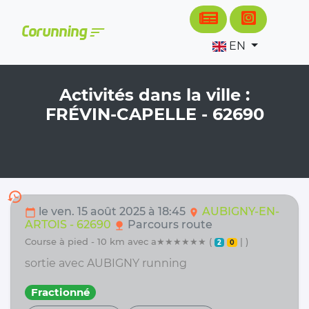
Cookies management panel
sort
Corunning
EN
Activités dans la ville :
FRÉVIN-CAPELLE - 62690
history
le ven. 15 août 2025 à 18:45
AUBIGNY-EN-
calendar_today
location_on
ARTOIS - 62690
Parcours route
nature
course à pied - 10 km avec a★★★★★★ (
| )
2
0
sortie avec AUBIGNY running
Fractionné