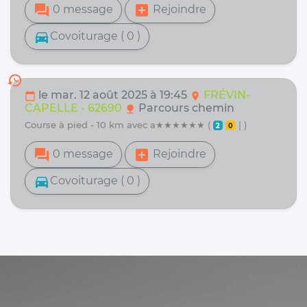
forum
add_box
0 message
Rejoindre
directions_car
Covoiturage ( 0 )
history
le mar. 12 août 2025 à 19:45
FRÉVIN-
calendar_today
location_on
CAPELLE - 62690
Parcours chemin
nature
course à pied - 10 km avec a★★★★★★ (
| )
2
0
forum
add_box
0 message
Rejoindre
directions_car
Covoiturage ( 0 )