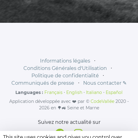
Informations légales
⋅
Conditions Générales d'Utilisation
⋅
Politique de confidentialité
⋅
Communiqués de presse
⋅
Nous contacter ✎
Languages :
Français
⋅
English
⋅
Italiano
⋅
Español
Application développée avec ❤️ par ©
CodeVallée
2020 -
2026 en 🌳🚜 Seine et Marne
Suivez notre actualité sur
This site uses cookies and gives you control over