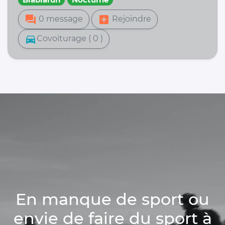
forum
add_box
0 message
Rejoindre
directions_car
Covoiturage ( 0 )
En manque de sport ou
envie de faire du sport à