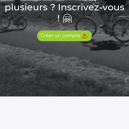
plusieurs ? Inscrivez-vous
! 🤗
how_to_reg
Créer un compte