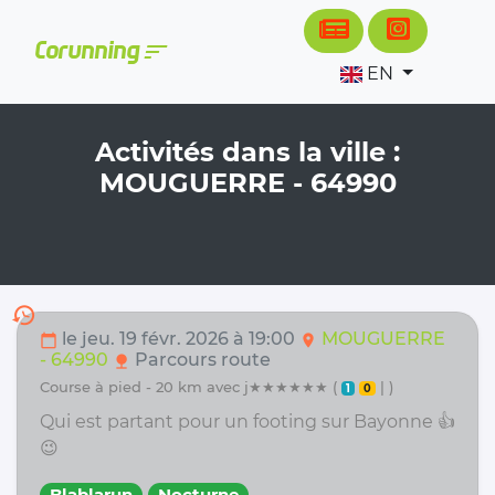
Cookies management panel
sort
Corunning
EN
Activités dans la ville :
MOUGUERRE - 64990
history
le jeu. 19 févr. 2026 à 19:00
MOUGUERRE
calendar_today
location_on
- 64990
Parcours route
nature
course à pied - 20 km avec j★★★★★★ (
| )
1
0
Qui est partant pour un footing sur Bayonne 👍
😉
Blablarun
Nocturne