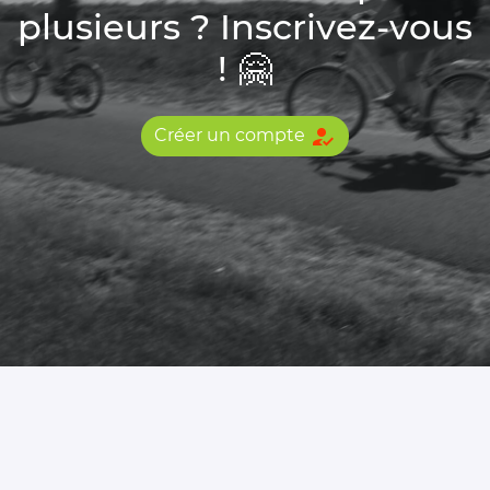
plusieurs ? Inscrivez-vous
! 🤗
how_to_reg
Créer un compte