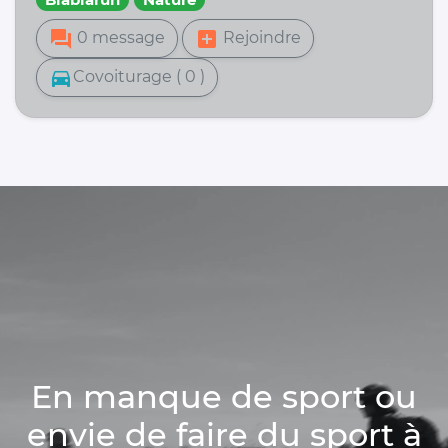
forum
add_box
0 message
Rejoindre
directions_car
Covoiturage ( 0 )
En manque de sport ou
envie de faire du sport à