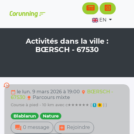
Cookies management panel
sort
Corunning
EN
Activités dans la ville :
BŒRSCH - 67530
history
le lun. 9 mars 2026 à 19:00
BŒRSCH -
calendar_today
location_on
67530
Parcours mixte
nature
course à pied - 10 km avec c★★★★★★ (
| )
1
0
Blablarun
Nature
forum
add_box
0 message
Rejoindre