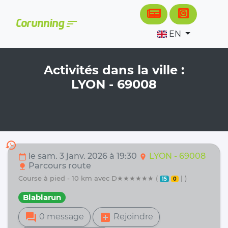
Cookies management panel
sort
Corunning
EN
Activités dans la ville :
LYON - 69008
history
le sam. 3 janv. 2026 à 19:30
LYON - 69008
calendar_today
location_on
Parcours route
nature
course à pied - 10 km avec D★★★★★★ (
| )
15
0
Blablarun
forum
add_box
0 message
Rejoindre