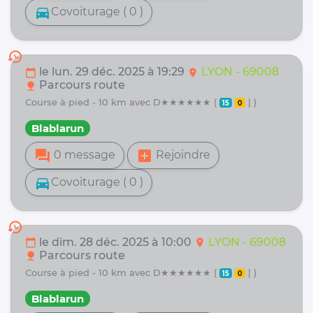
directions_car
Covoiturage ( 0 )
history
le lun. 29 déc. 2025 à 19:29
LYON - 69008
calendar_today
location_on
Parcours route
nature
course à pied - 10 km avec D★★★★★★ (
| )
15
0
Blablarun
forum
add_box
0 message
Rejoindre
directions_car
Covoiturage ( 0 )
history
le dim. 28 déc. 2025 à 10:00
LYON - 69008
calendar_today
location_on
Parcours route
nature
course à pied - 10 km avec D★★★★★★ (
| )
15
0
Blablarun