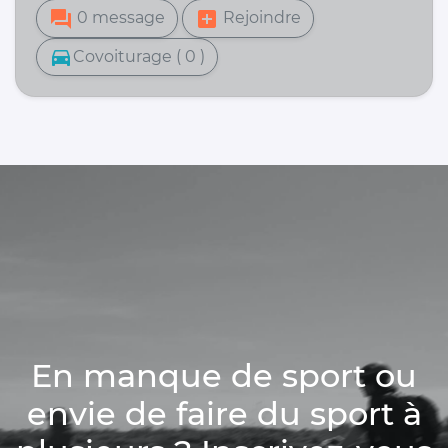
forum
add_box
0 message
Rejoindre
directions_car
Covoiturage ( 0 )
En manque de sport ou
envie de faire du sport à