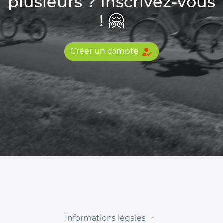
plusieurs ? Inscrivez-vous
! 🤗
how_to_reg
Créer un compte
Informations légales
⋅