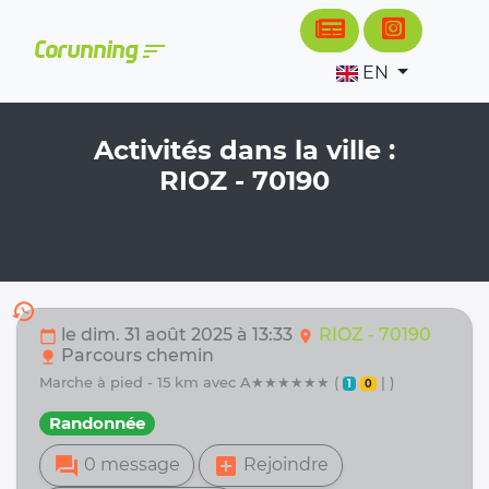
Cookies management panel
sort
Corunning
EN
Activités dans la ville :
RIOZ - 70190
history
le dim. 31 août 2025 à 13:33
RIOZ - 70190
calendar_today
location_on
Parcours chemin
nature
marche à pied - 15 km avec A★★★★★★ (
| )
1
0
Randonnée
forum
add_box
0 message
Rejoindre