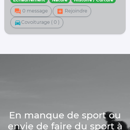
forum
add_box
0 message
Rejoindre
directions_car
Covoiturage ( 0 )
En manque de sport ou
envie de faire du sport à