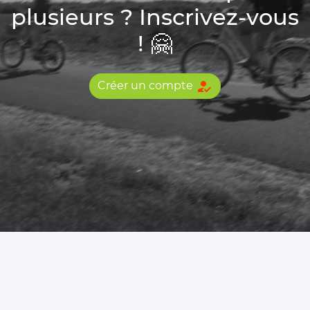
plusieurs ? Inscrivez-vous
! 🤗
how_to_reg
Créer un compte