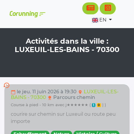
Cookies management panel
sort
Corunning
EN
Activités dans la ville :
LUXEUIL-LES-BAINS - 70300
history
le jeu. 11 juin 2026 à 19:30
LUXEUIL-LES-
calendar_today
location_on
BAINS - 70300
Parcours chemin
nature
course à pied - 10 km avec j★★★★★★ (
| )
1
0
courire sur chemin sur Luxeuil ou route peu
importe
Echauffement
Nature
Histoire / Culture