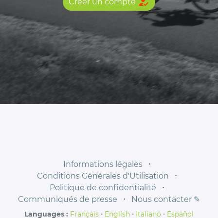
how_to_reg
Créer un compte
Informations légales
⋅
Conditions Générales d'Utilisation
⋅
Politique de confidentialité
⋅
Communiqués de presse
⋅
Nous contacter ✎
Languages :
Français
⋅
English
⋅
Italiano
⋅
Español