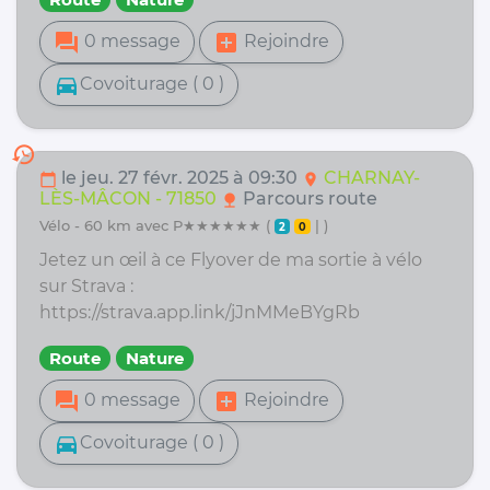
forum
add_box
0 message
Rejoindre
directions_car
Covoiturage ( 0 )
history
le jeu. 27 févr. 2025 à 09:30
CHARNAY-
calendar_today
location_on
LÈS-MÂCON - 71850
Parcours route
nature
vélo - 60 km avec P★★★★★★ (
| )
2
0
Jetez un œil à ce Flyover de ma sortie à vélo
sur Strava :
https://strava.app.link/jJnMMeBYgRb
Route
Nature
forum
add_box
0 message
Rejoindre
directions_car
Covoiturage ( 0 )