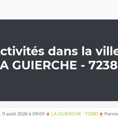
ctivités dans la ville
A GUIERCHE - 723
. 11 août 2026 à 09:00
LA GUIERCHE - 72380
Parcou
location_on
nature