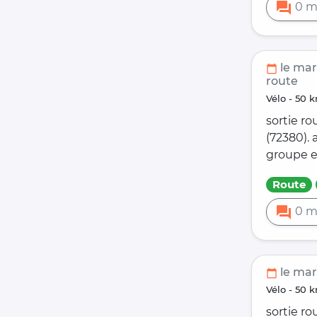
forum
0 m
le mar
calendar_today
route
vélo - 5
sortie ro
(72380).
groupe e
Route
forum
0 m
le mar.
calendar_today
vélo - 5
sortie ro