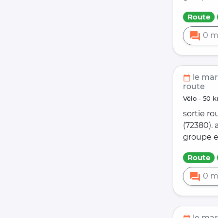
Route
forum
0 m
le mar
calendar_today
route
vélo - 5
sortie ro
(72380).
groupe e
Route
forum
0 m
le mar