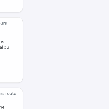
urs
che
al du
rs route
che