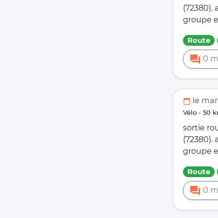
(72380).
groupe e
Route
forum
0 m
le mar
calendar_today
vélo - 5
sortie ro
(72380).
groupe e
Route
forum
0 m