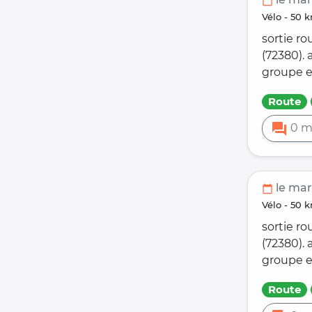
calendar_today
vélo - 5
sortie ro
(72380).
groupe e
Route
forum
0 m
le mar.
calendar_today
vélo - 5
sortie ro
(72380).
groupe e
Route