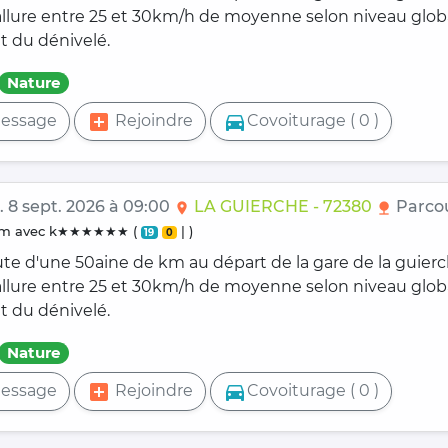
 allure entre 25 et 30km/h de moyenne selon niveau glob
t du dénivelé.
Nature
add_box
directions_car
essage
Rejoindre
Covoiturage ( 0 )
. 8 sept. 2026 à 09:00
LA GUIERCHE - 72380
Parcou
location_on
nature
0 km avec k★★★★★★ (
| )
19
0
ute d'une 50aine de km au départ de la gare de la guier
 allure entre 25 et 30km/h de moyenne selon niveau glob
t du dénivelé.
Nature
add_box
directions_car
essage
Rejoindre
Covoiturage ( 0 )