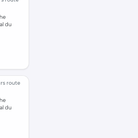
che
al du
rs route
che
al du