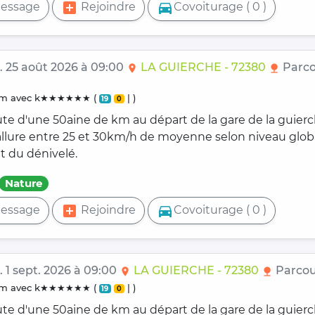
add_box
directions_car
essage
Rejoindre
Covoiturage ( 0 )
. 25 août 2026 à 09:00
LA GUIERCHE - 72380
Parco
location_on
nature
0 km avec k★★★★★★ (
| )
19
0
ute d'une 50aine de km au départ de la gare de la guier
 allure entre 25 et 30km/h de moyenne selon niveau glob
t du dénivelé.
Nature
add_box
directions_car
essage
Rejoindre
Covoiturage ( 0 )
 1 sept. 2026 à 09:00
LA GUIERCHE - 72380
Parcou
location_on
nature
0 km avec k★★★★★★ (
| )
19
0
ute d'une 50aine de km au départ de la gare de la guier