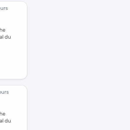
urs
che
al du
ours
che
al du