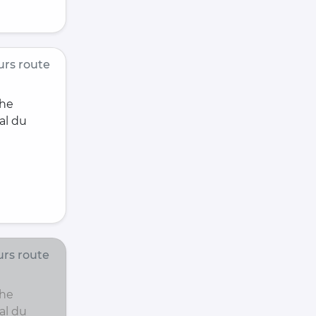
rs route
che
al du
rs route
che
al du