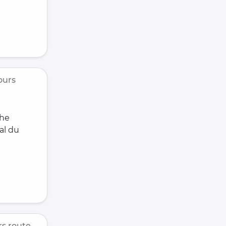
ours
che
al du
s route