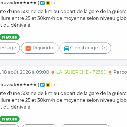
0 km avec k★★★★★★ (
| )
19
0
ute d'une 50aine de km au départ de la gare de la guier
 allure entre 25 et 30km/h de moyenne selon niveau glob
t du dénivelé.
Nature
add_box
directions_car
essage
Rejoindre
Covoiturage ( 0 )
. 18 août 2026 à 09:00
LA GUIERCHE - 72380
Parco
location_on
nature
0 km avec k★★★★★★ (
| )
19
0
ute d'une 50aine de km au départ de la gare de la guier
 allure entre 25 et 30km/h de moyenne selon niveau glob
t du dénivelé.
Nature