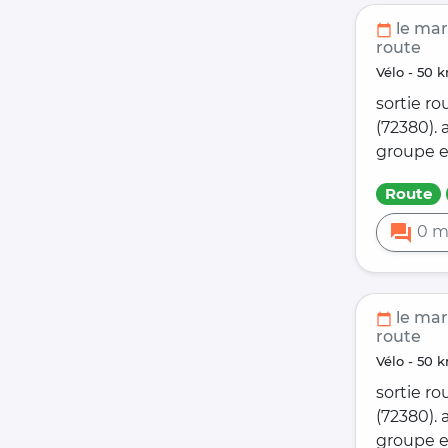
le mar
calendar_today
route
vélo - 5
sortie ro
(72380).
groupe e
Route
forum
0 m
le mar
calendar_today
route
vélo - 5
sortie ro
(72380).
groupe e