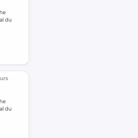
che
al du
urs
che
al du