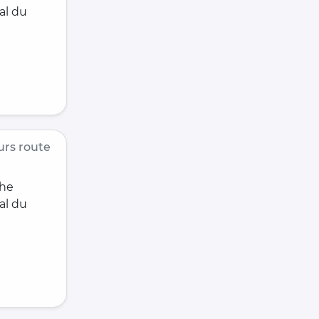
al du
rs route
che
al du