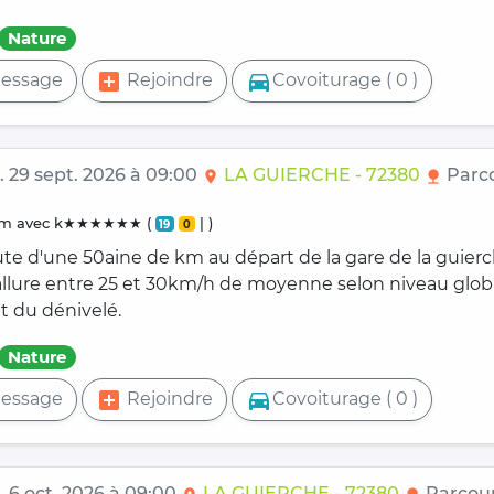
Nature
add_box
directions_car
essage
Rejoindre
Covoiturage ( 0 )
. 29 sept. 2026 à 09:00
LA GUIERCHE - 72380
Parc
location_on
nature
0 km avec k★★★★★★ (
| )
19
0
ute d'une 50aine de km au départ de la gare de la guier
 allure entre 25 et 30km/h de moyenne selon niveau glob
t du dénivelé.
Nature
add_box
directions_car
essage
Rejoindre
Covoiturage ( 0 )
. 6 oct. 2026 à 09:00
LA GUIERCHE - 72380
Parcour