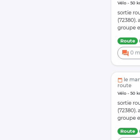
vélo - 5
sortie ro
(72380).
groupe e
Route
forum
0 m
le mar
calendar_today
route
vélo - 5
sortie ro
(72380).
groupe e
Route