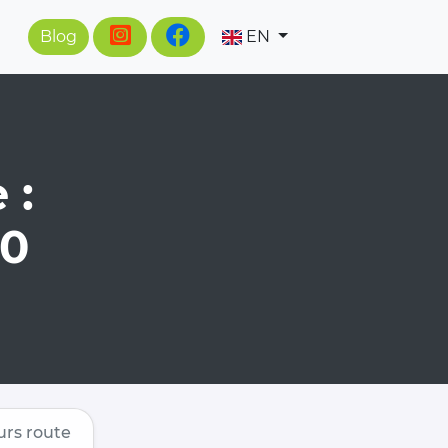
Blog
EN
 :
80
rs route