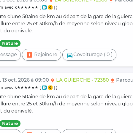
location_on
nature
0 km avec k★★★★★★ (
| )
19
0
ute d'une 50aine de km au départ de la gare de la guier
 allure entre 25 et 30km/h de moyenne selon niveau glob
t du dénivelé.
Nature
add_box
directions_car
essage
Rejoindre
Covoiturage ( 0 )
 13 oct. 2026 à 09:00
LA GUIERCHE - 72380
Parcou
location_on
nature
0 km avec k★★★★★★ (
| )
19
0
ute d'une 50aine de km au départ de la gare de la guier
 allure entre 25 et 30km/h de moyenne selon niveau glob
t du dénivelé.
Nature