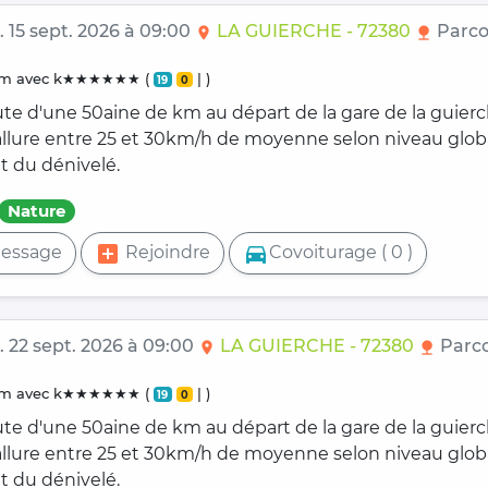
. 15 sept. 2026 à 09:00
LA GUIERCHE - 72380
Parco
location_on
nature
0 km avec k★★★★★★ (
| )
19
0
ute d'une 50aine de km au départ de la gare de la guier
 allure entre 25 et 30km/h de moyenne selon niveau glob
t du dénivelé.
Nature
add_box
directions_car
essage
Rejoindre
Covoiturage ( 0 )
. 22 sept. 2026 à 09:00
LA GUIERCHE - 72380
Parc
location_on
nature
0 km avec k★★★★★★ (
| )
19
0
ute d'une 50aine de km au départ de la gare de la guier
 allure entre 25 et 30km/h de moyenne selon niveau glob
t du dénivelé.