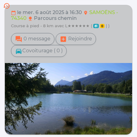
history
le mer. 6 août 2025 à 16:30
SAMOËNS -
calendar_today
location_on
74340
Parcours chemin
nature
course à pied - 8 km avec L★★★★★★ (
| )
81
0
forum
add_box
0 message
Rejoindre
directions_car
Covoiturage ( 0 )