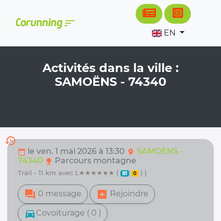
Cookies management panel
sort
Corunning
EN
Activités dans la ville :
SAMOËNS - 74340
history
le ven. 1 mai 2026 à 13:30
SAMOËNS -
calendar_today
location_on
74340
Parcours montagne
nature
trail - 11 km avec L★★★★★★ (
| )
81
0
forum
add_box
0 message
Rejoindre
directions_car
Covoiturage ( 0 )