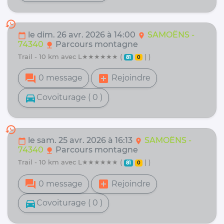
history
le dim. 26 avr. 2026 à 14:00
SAMOËNS -
calendar_today
location_on
74340
Parcours montagne
nature
trail - 10 km avec L★★★★★★ (
| )
81
0
forum
add_box
0 message
Rejoindre
directions_car
Covoiturage ( 0 )
history
le sam. 25 avr. 2026 à 16:13
SAMOËNS -
calendar_today
location_on
74340
Parcours montagne
nature
trail - 10 km avec L★★★★★★ (
| )
81
0
forum
add_box
0 message
Rejoindre
directions_car
Covoiturage ( 0 )