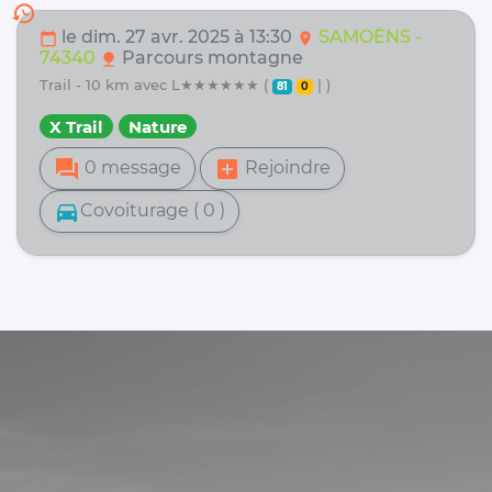
history
le dim. 27 avr. 2025 à 13:30
SAMOËNS -
calendar_today
location_on
74340
Parcours montagne
nature
trail - 10 km avec L★★★★★★ (
| )
81
0
X Trail
Nature
forum
add_box
0 message
Rejoindre
directions_car
Covoiturage ( 0 )