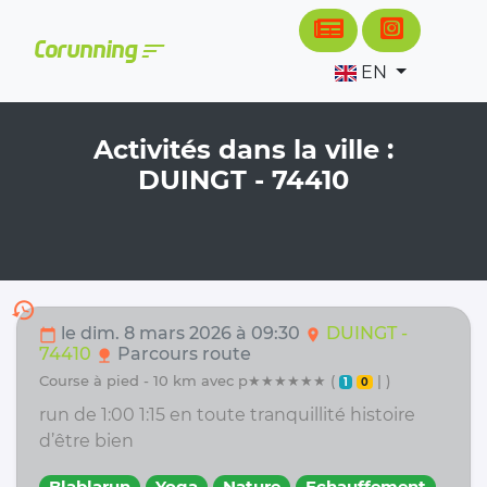
Cookies management panel
sort
Corunning
EN
Activités dans la ville :
DUINGT - 74410
history
le dim. 8 mars 2026 à 09:30
DUINGT -
calendar_today
location_on
74410
Parcours route
nature
course à pied - 10 km avec p★★★★★★ (
| )
1
0
run de 1:00 1:15 en toute tranquillité histoire
d’être bien
Blablarun
Yoga
Nature
Echauffement