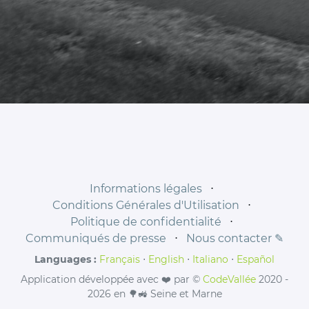
Informations légales
⋅
Conditions Générales d'Utilisation
⋅
Politique de confidentialité
⋅
Communiqués de presse
⋅
Nous contacter ✎
Languages :
Français
⋅
English
⋅
Italiano
⋅
Español
Application développée avec ❤️ par ©
CodeVallée
2020 -
2026 en 🌳🚜 Seine et Marne