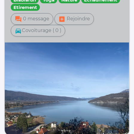
Etirement
forum
add_box
0 message
Rejoindre
directions_car
Covoiturage ( 0 )