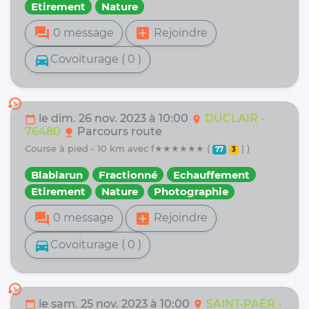
Etirement
Nature
forum
add_box
0 message
Rejoindre
directions_car
Covoiturage ( 0 )
history
le dim. 26 nov. 2023 à 10:00
DUCLAIR -
calendar_today
location_on
76480
Parcours route
nature
course à pied - 10 km avec f★★★★★★ (
| )
77
3
Blablarun
Fractionné
Echauffement
Etirement
Nature
Photographie
forum
add_box
0 message
Rejoindre
directions_car
Covoiturage ( 0 )
history
le sam. 25 nov. 2023 à 10:00
SAINT-PAËR -
calendar_today
location_on