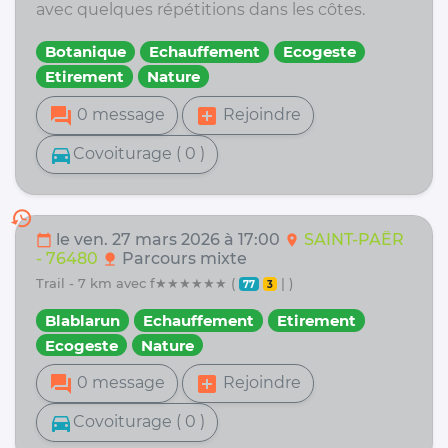
avec quelques répétitions dans les côtes.
Botanique
Echauffement
Ecogeste
Etirement
Nature
forum
add_box
0 message
Rejoindre
directions_car
Covoiturage ( 0 )
history
le ven. 27 mars 2026 à 17:00
SAINT-PAËR
calendar_today
location_on
- 76480
Parcours mixte
nature
trail - 7 km avec f★★★★★★ (
| )
77
3
Blablarun
Echauffement
Etirement
Ecogeste
Nature
forum
add_box
0 message
Rejoindre
directions_car
Covoiturage ( 0 )