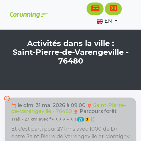
Cookies management panel
sort
Corunning
EN
Activités dans la ville :
Saint-Pierre-de-Varengeville -
76480
history
le dim. 31 mai 2026 à 09:00
Saint-Pierre-
calendar_today
location_on
de-Varengeville - 76480
Parcours forêt
nature
trail - 27 km avec f★★★★★★ (
| )
77
3
Et c'est parti pour 27 kms avec 1000 de D+
entre Saint Pierre de Varrengeville et Montigny