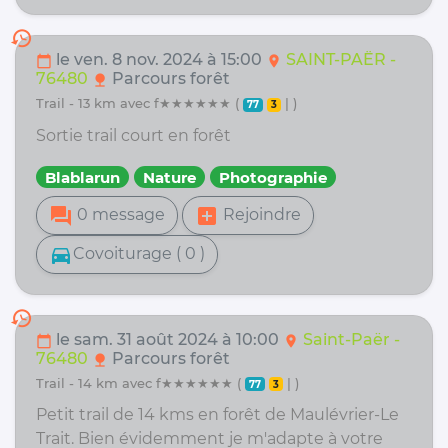
history
le ven. 8 nov. 2024 à 15:00
SAINT-PAËR -
calendar_today
location_on
76480
Parcours forêt
nature
trail - 13 km avec f★★★★★★ (
| )
77
3
Sortie trail court en forêt
Blablarun
Nature
Photographie
forum
add_box
0 message
Rejoindre
directions_car
Covoiturage ( 0 )
history
le sam. 31 août 2024 à 10:00
Saint-Paër -
calendar_today
location_on
76480
Parcours forêt
nature
trail - 14 km avec f★★★★★★ (
| )
77
3
Petit trail de 14 kms en forêt de Maulévrier-Le
Trait. Bien évidemment je m'adapte à votre