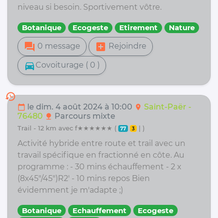
niveau si besoin. Sportivement vôtre.
Botanique
Ecogeste
Etirement
Nature
forum
add_box
0 message
Rejoindre
directions_car
Covoiturage ( 0 )
history
le dim. 4 août 2024 à 10:00
Saint-Paër -
calendar_today
location_on
76480
Parcours mixte
nature
trail - 12 km avec f★★★★★★ (
| )
77
3
Activité hybride entre route et trail avec un
travail spécifique en fractionné en côte. Au
programme : - 30 mins échauffement - 2 x
(8x45"/45")R2' - 10 mins repos Bien
évidemment je m'adapte ;)
Botanique
Echauffement
Ecogeste