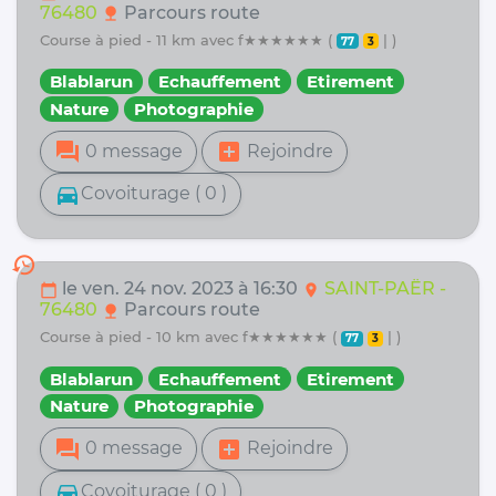
76480
Parcours route
nature
course à pied - 11 km avec f★★★★★★ (
| )
77
3
Blablarun
Echauffement
Etirement
Nature
Photographie
forum
add_box
0 message
Rejoindre
directions_car
Covoiturage ( 0 )
history
le ven. 24 nov. 2023 à 16:30
SAINT-PAËR -
calendar_today
location_on
76480
Parcours route
nature
course à pied - 10 km avec f★★★★★★ (
| )
77
3
Blablarun
Echauffement
Etirement
Nature
Photographie
forum
add_box
0 message
Rejoindre
directions_car
Covoiturage ( 0 )