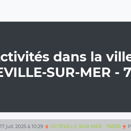
ctivités dans la ville
VILLE-SUR-MER - 
 17 juil. 2025 à 10:29
OCTEVILLE-SUR-MER - 76930
P
location_on
nature