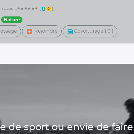
3 km avec L★★★★★★ (
| )
1
0
Nature
add_box
directions_car
essage
Rejoindre
Covoiturage ( 0 )
de sport ou envie de faire