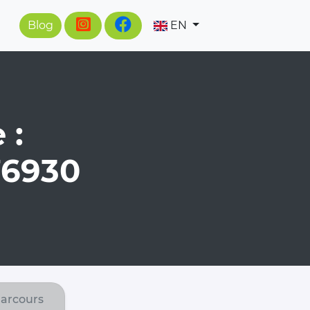
Blog
EN
 :
76930
arcours