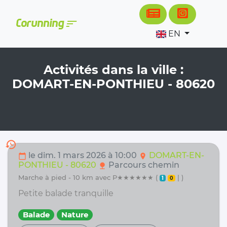
Cookies management panel
sort
Corunning
EN
Activités dans la ville :
DOMART-EN-PONTHIEU - 80620
history
le dim. 1 mars 2026 à 10:00
DOMART-EN-
calendar_today
location_on
PONTHIEU - 80620
Parcours chemin
nature
marche à pied - 10 km avec P★★★★★★ (
| )
1
0
Petite balade tranquille
Balade
Nature