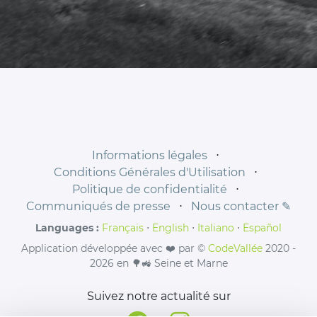
Informations légales
⋅
Conditions Générales d'Utilisation
⋅
Politique de confidentialité
⋅
Communiqués de presse
⋅
Nous contacter ✎
Languages :
Français
⋅
English
⋅
Italiano
⋅
Español
Application développée avec ❤️ par ©
CodeVallée
2020 -
2026 en 🌳🚜 Seine et Marne
Suivez notre actualité sur