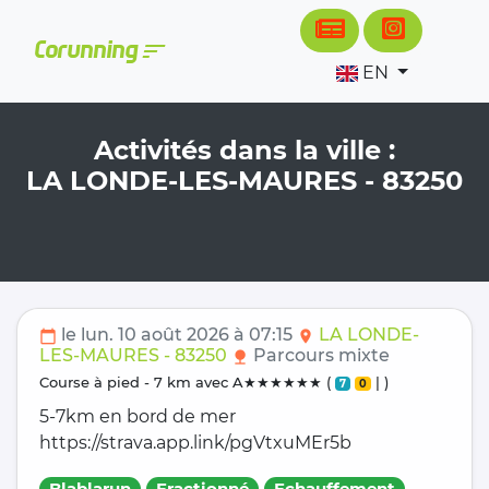
Cookies management panel
sort
Corunning
EN
Activités dans la ville :
LA LONDE-LES-MAURES - 83250
le lun. 10 août 2026 à 07:15
LA LONDE-
calendar_today
location_on
LES-MAURES - 83250
Parcours mixte
nature
course à pied - 7 km avec A★★★★★★ (
| )
7
0
5-7km en bord de mer
https://strava.app.link/pgVtxuMEr5b
Blablarun
Fractionné
Echauffement