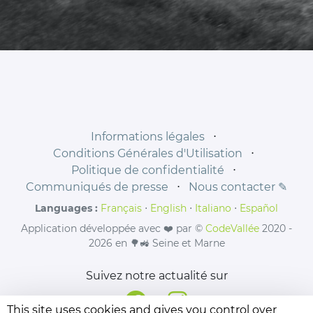
Informations légales
⋅
Conditions Générales d'Utilisation
⋅
Politique de confidentialité
⋅
Communiqués de presse
⋅
Nous contacter ✎
Languages :
Français
⋅
English
⋅
Italiano
⋅
Español
Application développée avec ❤️ par ©
CodeVallée
2020 -
2026 en 🌳🚜 Seine et Marne
Suivez notre actualité sur
This site uses cookies and gives you control over