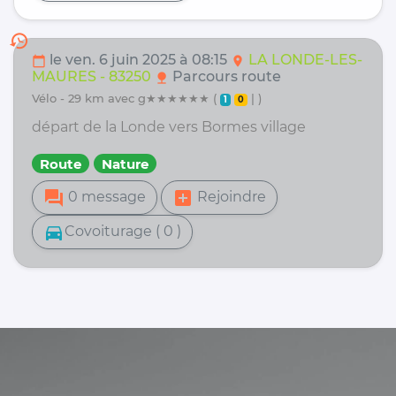
history
le ven. 6 juin 2025 à 08:15
LA LONDE-LES-
calendar_today
location_on
MAURES - 83250
Parcours route
nature
vélo - 29 km avec g★★★★★★ (
| )
1
0
départ de la Londe vers Bormes village
Route
Nature
forum
add_box
0 message
Rejoindre
directions_car
Covoiturage ( 0 )