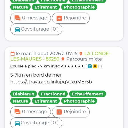
Nature
Etirement
Photographie
forum
add_box
0 message
Rejoindre
directions_car
Covoiturage ( 0 )
le mar. 11 août 2026 à 07:15
LA LONDE-
calendar_today
location_on
LES-MAURES - 83250
Parcours mixte
nature
course à pied - 7 km avec A★★★★★★ (
| )
7
0
5-7km en bord de mer
https://strava.app.link/pgVtxuMEr5b
Blablarun
Fractionné
Echauffement
Nature
Etirement
Photographie
forum
add_box
0 message
Rejoindre
directions_car
Covoiturage ( 0 )