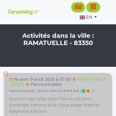
Cookies management panel
sort
Corunning
EN
Activités dans la ville :
RAMATUELLE - 83350
history
le sam. 9 août 2025 à 07:30
RAMATUELLE
calendar_today
location_on
- 83350
Parcours sable
nature
marche à pied - 20 km avec b★★★★★★ (
| )
1
0
bonjour cap taillat pour l'heure ont peut
s'arranger biensur pick nique plage marche
baignade à la cool