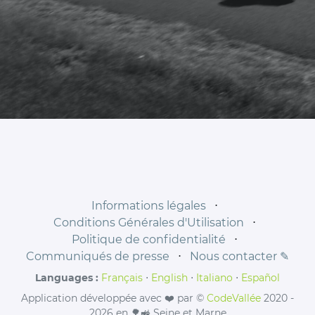
Informations légales
⋅
Conditions Générales d'Utilisation
⋅
Politique de confidentialité
⋅
Communiqués de presse
⋅
Nous contacter ✎
Languages :
Français
⋅
English
⋅
Italiano
⋅
Español
Application développée avec ❤️ par ©
CodeVallée
2020 -
2026 en 🌳🚜 Seine et Marne