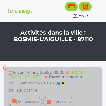
Cookies management panel
sort
Corunning
EN
Activités dans la ville :
BOSMIE-L'AIGUILLE - 87110
history
le ven. 14 nov. 2025 à 09:00
BOSMIE-
calendar_today
location_on
L'AIGUILLE - 87110
Parcours chemin
nature
trail - 12 km avec f★★★★★★ (
| )
1
0
trail sur bosmie
forum
add_box
0 message
Rejoindre