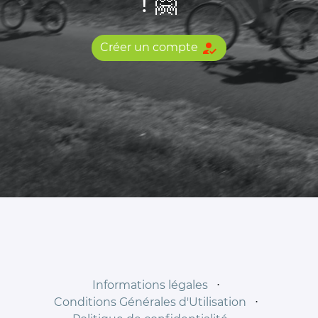
! 🤗
how_to_reg
Créer un compte
Informations légales
⋅
Conditions Générales d'Utilisation
⋅