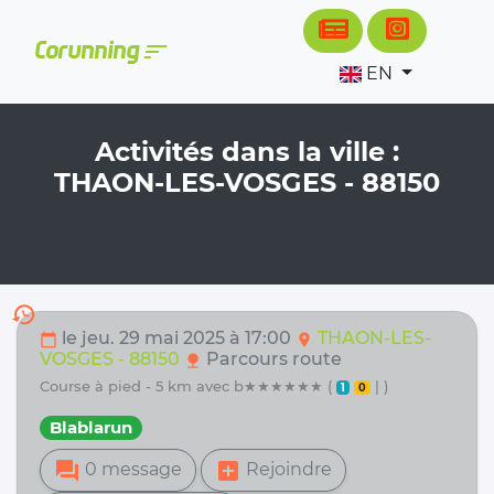
Cookies management panel
sort
Corunning
EN
Activités dans la ville :
THAON-LES-VOSGES - 88150
history
le jeu. 29 mai 2025 à 17:00
THAON-LES-
calendar_today
location_on
VOSGES - 88150
Parcours route
nature
course à pied - 5 km avec b★★★★★★ (
| )
1
0
Blablarun
forum
add_box
0 message
Rejoindre