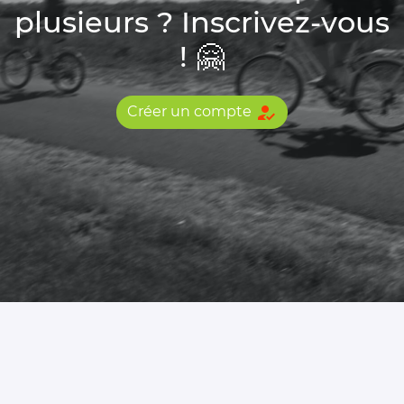
plusieurs ? Inscrivez-vous
! 🤗
how_to_reg
Créer un compte