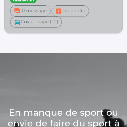
forum
add_box
0 message
Rejoindre
directions_car
Covoiturage ( 0 )
En manque de sport ou
envie de faire du sport à