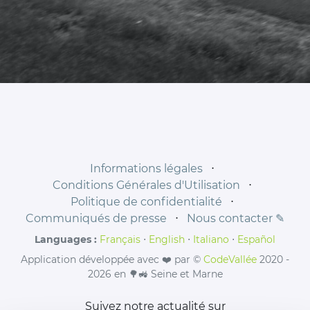
Informations légales
⋅
Conditions Générales d'Utilisation
⋅
Politique de confidentialité
⋅
Communiqués de presse
⋅
Nous contacter ✎
Languages :
Français
⋅
English
⋅
Italiano
⋅
Español
Application développée avec ❤️ par ©
CodeVallée
2020 -
2026 en 🌳🚜 Seine et Marne
Suivez notre actualité sur