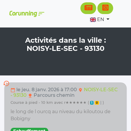
Cookies management panel
sort
Corunning
EN
Activités dans la ville :
NOISY-LE-SEC - 93130
history
le jeu. 8 janv. 2026 à 17:00
NOISY-LE-SEC
calendar_today
location_on
- 93130
Parcours chemin
nature
course à pied - 10 km avec r★★★★★★ (
| )
1
0
le long de l ourcq au niveau du kiloutou de
Bobigny
Echauffement