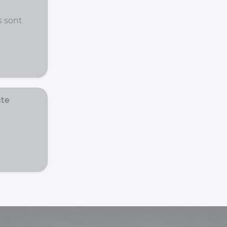
s sont
ute