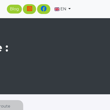
Blog
EN
 :
route