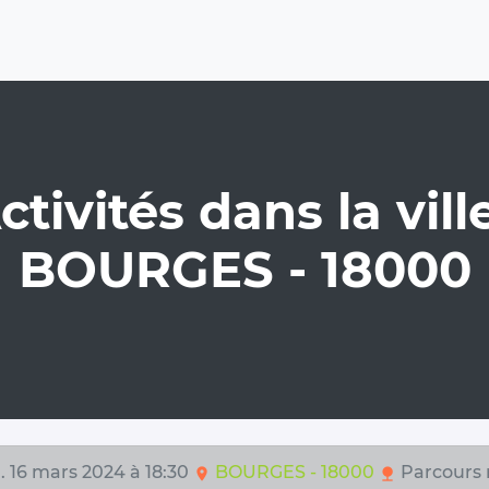
ctivités dans la ville
BOURGES - 18000
. 16 mars 2024 à 18:30
BOURGES - 18000
Parcours 
location_on
nature