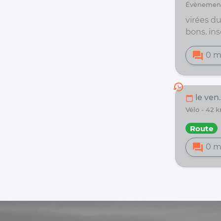
évènemen
virées d
bons. ins
forum
0 m
history
le ven.
calendar_today
vélo - 4
Route
forum
0 m