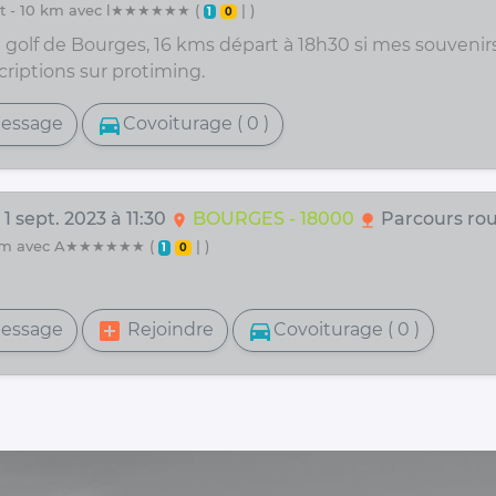
t - 10 km avec l★★★★★★ (
| )
1
0
u golf de Bourges, 16 kms départ à 18h30 si mes souvenir
criptions sur protiming.
directions_car
essage
Covoiturage ( 0 )
 1 sept. 2023 à 11:30
BOURGES - 18000
Parcours ro
location_on
nature
2 km avec A★★★★★★ (
| )
1
0
add_box
directions_car
essage
Rejoindre
Covoiturage ( 0 )