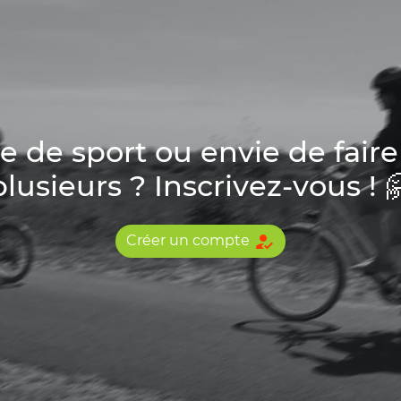
de sport ou envie de faire
plusieurs ? Inscrivez-vous ! 
how_to_reg
Créer un compte