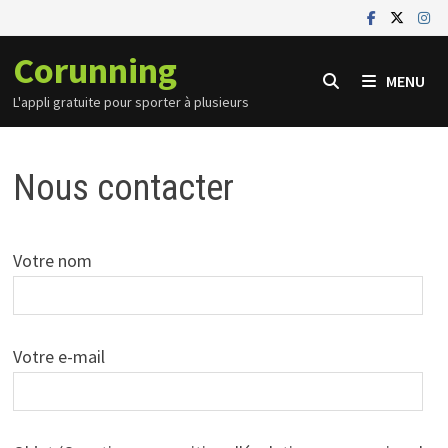
Passer
au
Corunning
contenu
MENU
L'appli gratuite pour sporter à plusieurs
Nous contacter
Votre nom
Votre e-mail