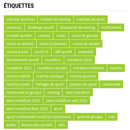
ÉTIQUETTES
activités sportives
baskets de running
bienfaits du sport
canicross
challenge sportif
chaussures de running
confinement
conseils sportifs
coureur
courir
courir en groupe
courir en sécurité
courir à plusieurs
course en équipe
course à pied
covid-19
défi sportif
ensemble
entraînement sportif
marathon
marathon 2022
marathon 2023
marathon de paris
marathon solidaire
marche
marche AUDAX
marche nordique
marche sportive
marche à pied
Partager du sport
passion du sport
randonnée
randonnée en groupe
running
semi-marathon
semi-marathon 2023
semi-marathon avril 2023
semi marathon Mars 2023
sport
sport confinement covid-19 coronavirus
sport en groupe
trail
trailer
trouver des sportifs
vélo