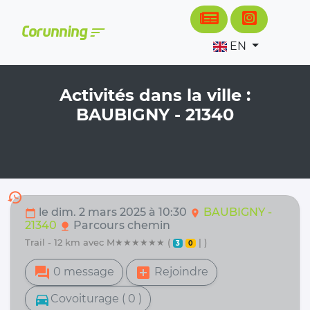
Cookies management panel
sort
Corunning
EN
Activités dans la ville :
BAUBIGNY - 21340
history
le dim. 2 mars 2025 à 10:30
BAUBIGNY -
calendar_today
location_on
21340
Parcours chemin
nature
trail - 12 km avec M★★★★★★ (
| )
3
0
forum
add_box
0 message
Rejoindre
directions_car
Covoiturage ( 0 )