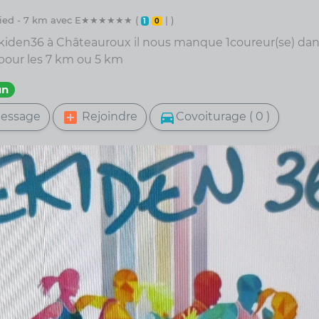
 pied - 7 km avec E★★★★★★ (
| )
1
0
kiden36 à Châteauroux il nous manque 1coureur(se) dan
 pour les 7 km ou 5 km
un
add_box
directions_car
essage
Rejoindre
Covoiturage ( 0 )