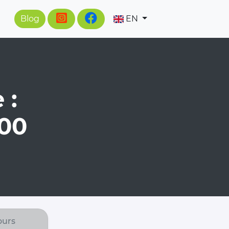
Blog
EN
 :
00
ours