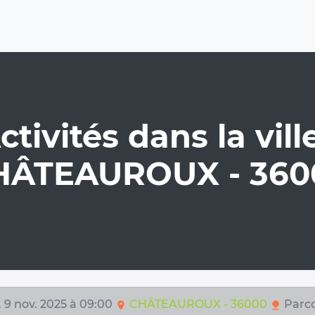
ctivités dans la ville
HÂTEAUROUX - 360
. 9 nov. 2025 à 09:00
CHÂTEAUROUX - 36000
Parc
location_on
nature