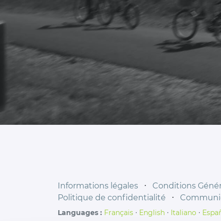
Informations légales
⋅
Conditions Généra
Politique de confidentialité
⋅
Communiq
Languages :
Français
⋅
English
⋅
Italiano
⋅
Espa