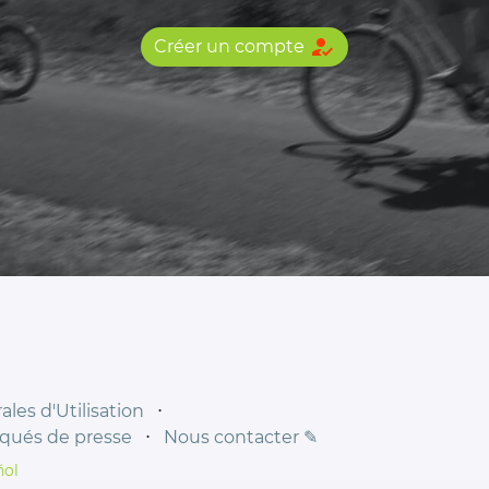
how_to_reg
Créer un compte
les d'Utilisation
⋅
ués de presse
⋅
Nous contacter ✎
ñol